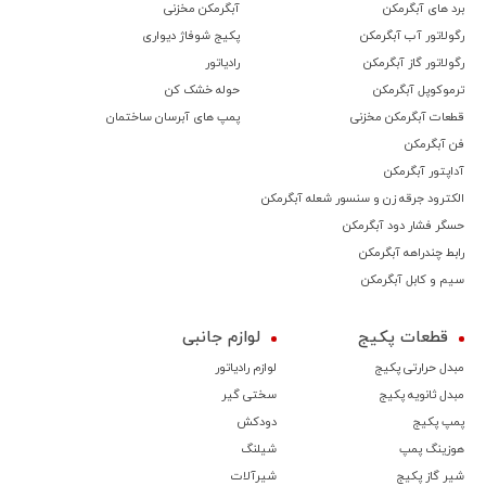
برد های آبگرمکن
آبگرمکن مخزنی
رگولاتور آب آبگرمکن
پکیج شوفاژ دیواری
رگولاتور گاز آبگرمکن
رادیاتور
ترموكوپل آبگرمکن
حوله خشک کن
قطعات آبگرمکن مخزنی
پمپ های آبرسان ساختمان
فن آبگرمکن
آداپتور آبگرمکن
الکترود جرقه زن و سنسور شعله آبگرمکن
حسگر فشار دود آبگرمکن
رابط چندراهه آبگرمکن
سیم و کابل آبگرمکن
قطعات پکیج
لوازم جانبی
مبدل حرارتی پکیج
لوازم رادیاتور
مبدل ثانویه پکیج
سختی گیر
پمپ پکیج
دودکش
هوزینگ پمپ
شیلنگ
شیر گاز پکیج
شیرآلات