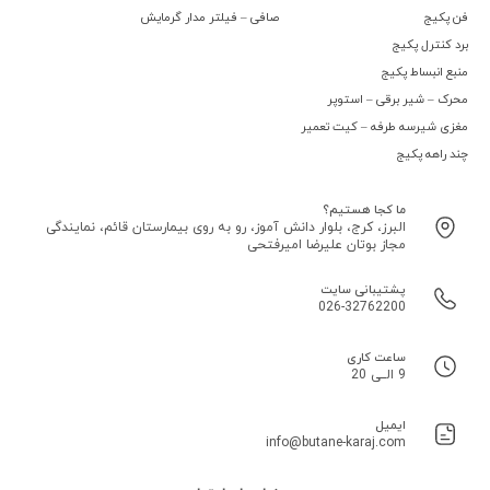
فن پکیج
صافی – فیلتر مدار گرمایش
برد کنترل پکیج
منبع انبساط پکیج
محرک – شیر برقی – استوپر
مغزی شیرسه طرفه – کیت تعمیر
چند راهه پکیج
ما کجا هستیم؟
البرز، کرج، بلوار دانش آموز، رو به روی بیمارستان قائم، نمایندگی
مجاز بوتان علیرضا امیرفتحی
پشتیبانی سایت
026-32762200
ساعت کاری
9 الــی 20
ایمیل
info@butane-karaj.com