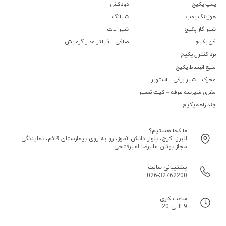
پمپ پکیج
دودکش
هوزینگ پمپ
شیلنگ
شیر گاز پکیج
شیرآلات
فن پکیج
صافی – فیلتر مدار گرمایش
برد کنترل پکیج
منبع انبساط پکیج
محرک – شیر برقی – استوپر
مغزی شیرسه طرفه – کیت تعمیر
چند راهه پکیج
ما کجا هستیم؟
البرز، کرج، بلوار دانش آموز، رو به روی بیمارستان قائم، نمایندگی
مجاز بوتان علیرضا امیرفتحی
پشتیبانی سایت
026-32762200
ساعت کاری
9 الــی 20