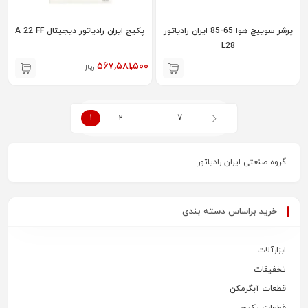
پرشر سوییچ هوا 65-85 ایران رادیاتور
پکیج ایران رادیاتور دیجیتال A 22 FF
L28
۵۶۷,۵۸۱,۵۰۰
ریال
1
2
…
7
گروه صنعتی ایران رادیاتور
خرید براساس دسته بندی
ابزارآلات
تخفیفات
قطعات آبگرمکن
قطعات پکیج