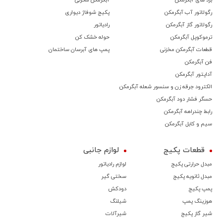
برد های آبگرمکن
آبگرمکن مخزنی
رگولاتور آب آبگرمکن
پکیج شوفاژ دیواری
رگولاتور گاز آبگرمکن
رادیاتور
ترموكوپل آبگرمکن
حوله خشک کن
قطعات آبگرمکن مخزنی
پمپ های آبرسان ساختمان
فن آبگرمکن
آداپتور آبگرمکن
الکترود جرقه زن و سنسور شعله آبگرمکن
حسگر فشار دود آبگرمکن
رابط چندراهه آبگرمکن
سیم و کابل آبگرمکن
قطعات پکیج
لوازم جانبی
مبدل حرارتی پکیج
لوازم رادیاتور
مبدل ثانویه پکیج
سختی گیر
پمپ پکیج
دودکش
هوزینگ پمپ
شیلنگ
شیر گاز پکیج
شیرآلات