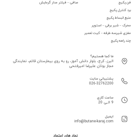
فن پکیج
صافی – فیلتر مدار گرمایش
برد کنترل پکیج
منبع انبساط پکیج
محرک – شیر برقی – استوپر
مغزی شیرسه طرفه – کیت تعمیر
چند راهه پکیج
ما کجا هستیم؟
البرز، کرج، بلوار دانش آموز، رو به روی بیمارستان قائم، نمایندگی
مجاز بوتان علیرضا امیرفتحی
پشتیبانی سایت
026-32762200
ساعت کاری
9 الــی 20
ایمیل
info@butane-karaj.com
نماد های اعتماد