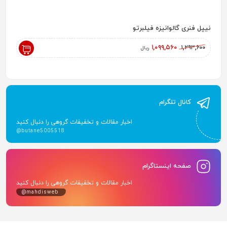
نیپل فنری گالوانیزه فیلبرتو
رادیاتور پ
,۰۰۰
۱,۰۹۹,۵۶۰
۱,۲۹۳,۶۰۰
ریال
کانال تلگرام
اخبار مقالات و تخفیفات گروهی را دنبال کنید
@butane5005518
صفحه اینستاگرام
اخبار مقالات و تخفیفات گروهی را دنبال کنید
@mahdisweb