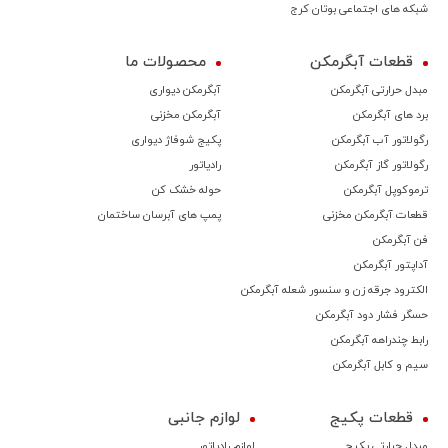
شبکه های اجتماعی بوتان کرج
قطعات آبگرمکن
محصولات ما
مبدل حرارتی آبگرمکن
آبگرمکن دیواری
برد های آبگرمکن
آبگرمکن مخزنی
رگولاتور آب آبگرمکن
پکیج شوفاژ دیواری
رگولاتور گاز آبگرمکن
رادیاتور
ترموكوپل آبگرمکن
حوله خشک کن
قطعات آبگرمکن مخزنی
پمپ های آبرسان ساختمان
فن آبگرمکن
آداپتور آبگرمکن
الکترود جرقه زن و سنسور شعله آبگرمکن
حسگر فشار دود آبگرمکن
رابط چندراهه آبگرمکن
سیم و کابل آبگرمکن
قطعات پکیج
لوازم جانبی
مبدل حرارتی پکیج
لوازم رادیاتور