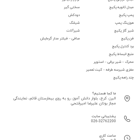
مبدل ثانویه پکیج
سختی گیر
پمپ پکیج
دودکش
هوزینگ پمپ
شیلنگ
شیر گاز پکیج
شیرآلات
فن پکیج
صافی – فیلتر مدار گرمایش
برد کنترل پکیج
منبع انبساط پکیج
محرک – شیر برقی – استوپر
مغزی شیرسه طرفه – کیت تعمیر
چند راهه پکیج
ما کجا هستیم؟
البرز، کرج، بلوار دانش آموز، رو به روی بیمارستان قائم، نمایندگی
مجاز بوتان علیرضا امیرفتحی
پشتیبانی سایت
026-32762200
ساعت کاری