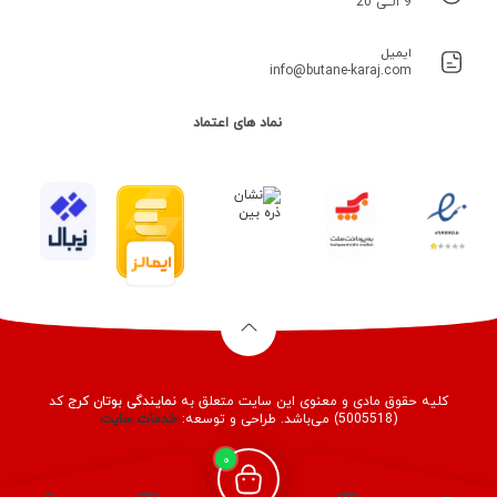
9 الــی 20
ایمیل
info@butane-karaj.com
نماد های اعتماد
کلیه حقوق مادی و معنوی این سایت متعلق به
نمایندگی بوتان کرج
کد
(5005518) می‌باشد. طراحی و توسعه:
خدمات
سایت
0