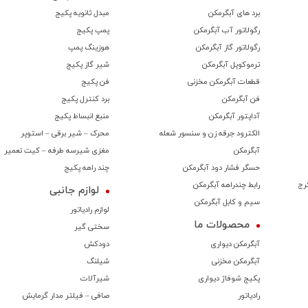
برد های آبگرمکن
مبدل ثانویه پکیج
رگولاتور آب آبگرمکن
پمپ پکیج
رگولاتور گاز آبگرمکن
هوزینگ پمپ
ترموكوپل آبگرمکن
شیر گاز پکیج
قطعات آبگرمکن مخزنی
فن پکیج
فن آبگرمکن
برد کنترل پکیج
آداپتور آبگرمکن
منبع انبساط پکیج
الکترود جرقه زن و سنسور شعله
محرک – شیر برقی – استوپر
آبگرمکن
مغزی شیرسه طرفه – کیت تعمیر
حسگر فشار دود آبگرمکن
چند راهه پکیج
رج
رابط چندراهه آبگرمکن
لوازم جانبی
سیم و کابل آبگرمکن
لوازم رادیاتور
محصولات ما
سختی گیر
آبگرمکن دیواری
دودکش
آبگرمکن مخزنی
شیلنگ
پکیج شوفاژ دیواری
شیرآلات
رادیاتور
صافی – فیلتر مدار گرمایش