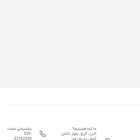
ما کجا هستیم؟
پشتیبانی سایت
البرز، کرج، بلوار دانش
026-
آموز، رو به روی
32762200