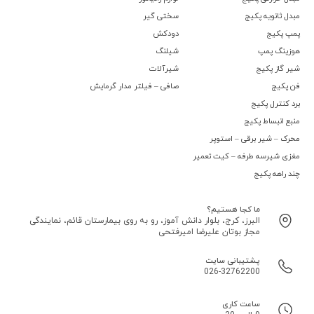
مبدل ثانویه پکیج
سختی گیر
پمپ پکیج
دودکش
هوزینگ پمپ
شیلنگ
شیر گاز پکیج
شیرآلات
فن پکیج
صافی – فیلتر مدار گرمایش
برد کنترل پکیج
منبع انبساط پکیج
محرک – شیر برقی – استوپر
مغزی شیرسه طرفه – کیت تعمیر
چند راهه پکیج
ما کجا هستیم؟
البرز، کرج، بلوار دانش آموز، رو به روی بیمارستان قائم، نمایندگی
مجاز بوتان علیرضا امیرفتحی
پشتیبانی سایت
026-32762200
ساعت کاری