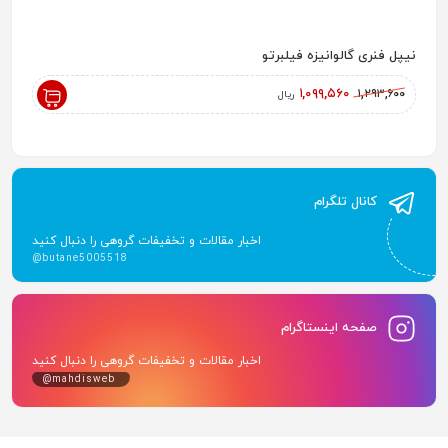
نیپل فنری گالوانیزه فیلبرتو
رادیاتور پ
,۰۰۰
۱,۰۹۹,۵۶۰
۱,۲۹۳,۶۰۰
ریال
کانال تلگرام
اخبار مقالات و تخفیفات گروهی را دنبال کنید
@butane5005518
صفحه اینستاگرام
اخبار مقالات و تخفیفات گروهی را دنبال کنید
@mahdisweb