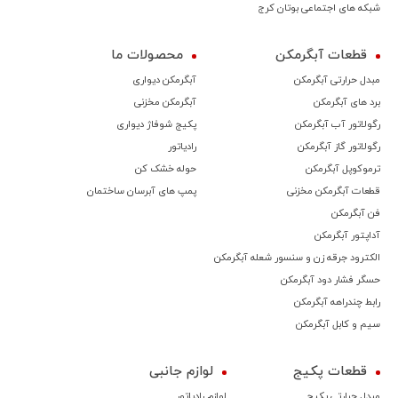
شبکه های اجتماعی بوتان کرج
قطعات آبگرمکن
محصولات ما
مبدل حرارتی آبگرمکن
آبگرمکن دیواری
برد های آبگرمکن
آبگرمکن مخزنی
رگولاتور آب آبگرمکن
پکیج شوفاژ دیواری
رگولاتور گاز آبگرمکن
رادیاتور
ترموكوپل آبگرمکن
حوله خشک کن
قطعات آبگرمکن مخزنی
پمپ های آبرسان ساختمان
فن آبگرمکن
آداپتور آبگرمکن
الکترود جرقه زن و سنسور شعله آبگرمکن
حسگر فشار دود آبگرمکن
رابط چندراهه آبگرمکن
سیم و کابل آبگرمکن
قطعات پکیج
لوازم جانبی
مبدل حرارتی پکیج
لوازم رادیاتور