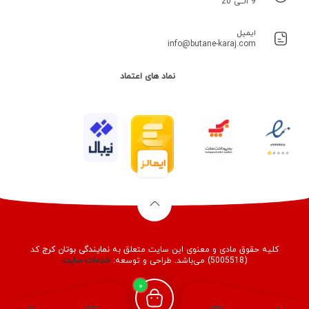
9 الــی 20
ایمیل
info@butane-karaj.com
نماد های اعتماد
کلیه حقوق مادی و معنوی این سایت متعلق به
نمایندگی بوتان کرج
کد
(5005518) می‌باشد. طراحی و توسعه:
خدمات
سایت
0