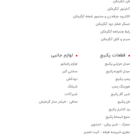
فن آبگرمکن
آداپتور آبگرمکن
الکترود جرقه زن و سنسور شعله آبگرمکن
حسگر فشار دود آبگرمکن
رابط چندراهه آبگرمکن
سیم و کابل آبگرمکن
قطعات پکیج
لوازم جانبی
مبدل حرارتی پکیج
لوازم رادیاتور
مبدل ثانویه پکیج
سختی گیر
پمپ پکیج
دودکش
هوزینگ پمپ
شیلنگ
شیر گاز پکیج
شیرآلات
فن پکیج
صافی – فیلتر مدار گرمایش
برد کنترل پکیج
منبع انبساط پکیج
محرک – شیر برقی – استوپر
مغزی شیرسه طرفه – کیت تعمیر