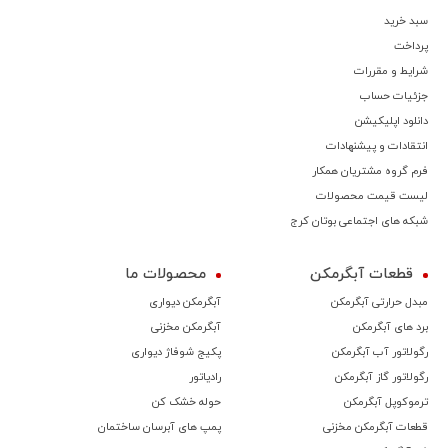
سبد خرید
پرداخت
شرایط و مقررات
جزئیات حساب
دانلود اپلیکیشن
انتقادات و پیشنهادات
فرم گروه مشتریان همکار
لیست قیمت محصولات
شبکه های اجتماعی بوتان کرج
قطعات آبگرمکن
محصولات ما
مبدل حرارتی آبگرمکن
آبگرمکن دیواری
برد های آبگرمکن
آبگرمکن مخزنی
رگولاتور آب آبگرمکن
پکیج شوفاژ دیواری
رگولاتور گاز آبگرمکن
رادیاتور
ترموكوپل آبگرمکن
حوله خشک کن
قطعات آبگرمکن مخزنی
پمپ های آبرسان ساختمان