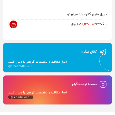
نیپل فنری گالوانیزه فیلبرتو
رادیاتور پ
,۰۰۰
۱,۰۹۹,۵۶۰
۱,۲۹۳,۶۰۰
ریال
کانال تلگرام
اخبار مقالات و تخفیفات گروهی را دنبال کنید
@butane5005518
صفحه اینستاگرام
اخبار مقالات و تخفیفات گروهی را دنبال کنید
@mahdisweb