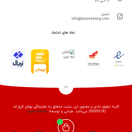
9 الــی 20
ایمیل
info@butane-karaj.com
نماد های اعتماد
کلیه حقوق مادی و معنوی این سایت متعلق به
نمایندگی بوتان کرج
کد
(5005518) می‌باشد. طراحی و توسعه:
خدمات
سایت
0