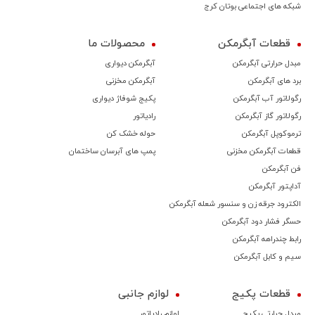
شبکه های اجتماعی بوتان کرج
قطعات آبگرمکن
محصولات ما
مبدل حرارتی آبگرمکن
آبگرمکن دیواری
برد های آبگرمکن
آبگرمکن مخزنی
رگولاتور آب آبگرمکن
پکیج شوفاژ دیواری
رگولاتور گاز آبگرمکن
رادیاتور
ترموكوپل آبگرمکن
حوله خشک کن
قطعات آبگرمکن مخزنی
پمپ های آبرسان ساختمان
فن آبگرمکن
آداپتور آبگرمکن
الکترود جرقه زن و سنسور شعله آبگرمکن
حسگر فشار دود آبگرمکن
رابط چندراهه آبگرمکن
سیم و کابل آبگرمکن
قطعات پکیج
لوازم جانبی
مبدل حرارتی پکیج
لوازم رادیاتور