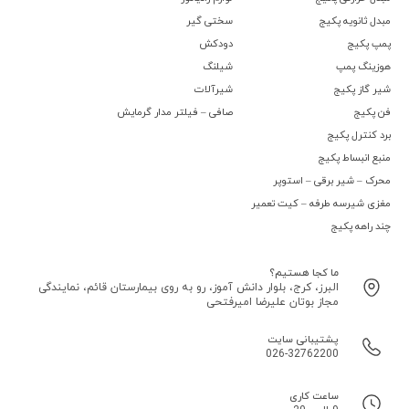
مبدل ثانویه پکیج
سختی گیر
پمپ پکیج
دودکش
هوزینگ پمپ
شیلنگ
شیر گاز پکیج
شیرآلات
فن پکیج
صافی – فیلتر مدار گرمایش
برد کنترل پکیج
منبع انبساط پکیج
محرک – شیر برقی – استوپر
مغزی شیرسه طرفه – کیت تعمیر
چند راهه پکیج
ما کجا هستیم؟
البرز، کرج، بلوار دانش آموز، رو به روی بیمارستان قائم، نمایندگی
مجاز بوتان علیرضا امیرفتحی
پشتیبانی سایت
026-32762200
ساعت کاری