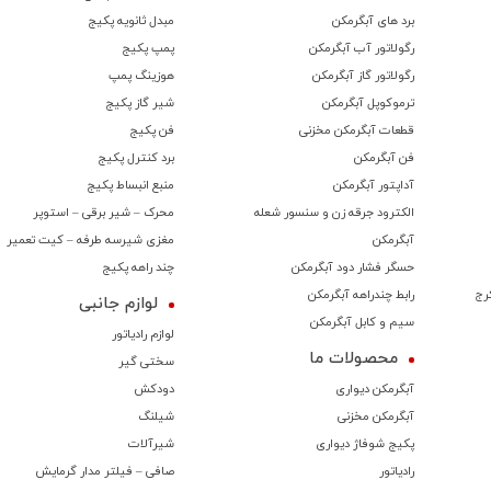
برد های آبگرمکن
مبدل ثانویه پکیج
رگولاتور آب آبگرمکن
پمپ پکیج
رگولاتور گاز آبگرمکن
هوزینگ پمپ
ترموكوپل آبگرمکن
شیر گاز پکیج
قطعات آبگرمکن مخزنی
فن پکیج
فن آبگرمکن
برد کنترل پکیج
آداپتور آبگرمکن
منبع انبساط پکیج
الکترود جرقه زن و سنسور شعله
محرک – شیر برقی – استوپر
آبگرمکن
مغزی شیرسه طرفه – کیت تعمیر
حسگر فشار دود آبگرمکن
چند راهه پکیج
رج
رابط چندراهه آبگرمکن
لوازم جانبی
سیم و کابل آبگرمکن
لوازم رادیاتور
محصولات ما
سختی گیر
آبگرمکن دیواری
دودکش
آبگرمکن مخزنی
شیلنگ
پکیج شوفاژ دیواری
شیرآلات
رادیاتور
صافی – فیلتر مدار گرمایش