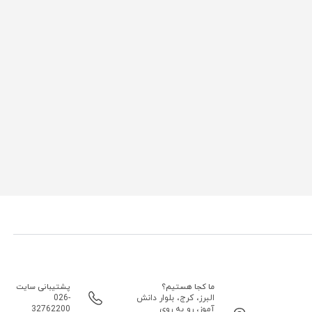
ما کجا هستیم؟
پشتیبانی سایت
البرز، کرج، بلوار دانش
026-
آموز، رو به روی
32762200