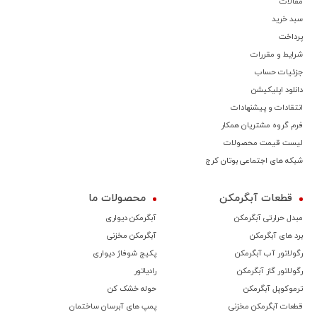
مقالات
سبد خرید
پرداخت
شرایط و مقررات
جزئیات حساب
دانلود اپلیکیشن
انتقادات و پیشنهادات
فرم گروه مشتریان همکار
لیست قیمت محصولات
شبکه های اجتماعی بوتان کرج
قطعات آبگرمکن
محصولات ما
مبدل حرارتی آبگرمکن
آبگرمکن دیواری
برد های آبگرمکن
آبگرمکن مخزنی
رگولاتور آب آبگرمکن
پکیج شوفاژ دیواری
رگولاتور گاز آبگرمکن
رادیاتور
ترموكوپل آبگرمکن
حوله خشک کن
قطعات آبگرمکن مخزنی
پمپ های آبرسان ساختمان