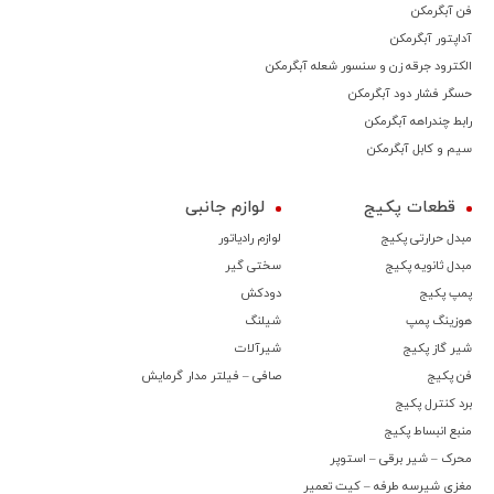
فن آبگرمکن
آداپتور آبگرمکن
الکترود جرقه زن و سنسور شعله آبگرمکن
حسگر فشار دود آبگرمکن
رابط چندراهه آبگرمکن
سیم و کابل آبگرمکن
قطعات پکیج
لوازم جانبی
مبدل حرارتی پکیج
لوازم رادیاتور
مبدل ثانویه پکیج
سختی گیر
پمپ پکیج
دودکش
هوزینگ پمپ
شیلنگ
شیر گاز پکیج
شیرآلات
فن پکیج
صافی – فیلتر مدار گرمایش
برد کنترل پکیج
منبع انبساط پکیج
محرک – شیر برقی – استوپر
مغزی شیرسه طرفه – کیت تعمیر