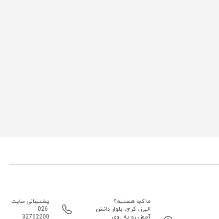
ما کجا هستیم؟
پشتیبانی سایت
البرز، کرج، بلوار دانش
026-
آموز، رو به روی
32762200