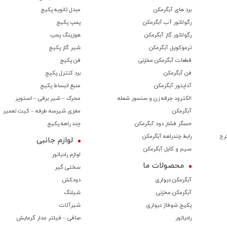
برد های آبگرمکن
مبدل ثانویه پکیج
رگولاتور آب آبگرمکن
پمپ پکیج
رگولاتور گاز آبگرمکن
هوزینگ پمپ
ترموكوپل آبگرمکن
شیر گاز پکیج
قطعات آبگرمکن مخزنی
فن پکیج
فن آبگرمکن
برد کنترل پکیج
آداپتور آبگرمکن
منبع انبساط پکیج
الکترود جرقه زن و سنسور شعله
محرک – شیر برقی – استوپر
آبگرمکن
مغزی شیرسه طرفه – کیت تعمیر
حسگر فشار دود آبگرمکن
چند راهه پکیج
رج
رابط چندراهه آبگرمکن
لوازم جانبی
سیم و کابل آبگرمکن
لوازم رادیاتور
محصولات ما
سختی گیر
آبگرمکن دیواری
دودکش
آبگرمکن مخزنی
شیلنگ
پکیج شوفاژ دیواری
شیرآلات
رادیاتور
صافی – فیلتر مدار گرمایش