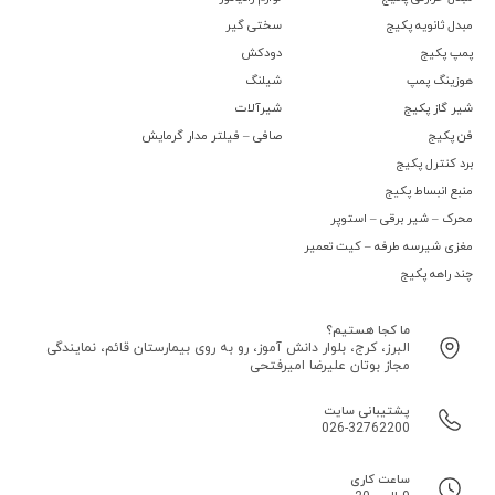
مبدل ثانویه پکیج
سختی گیر
پمپ پکیج
دودکش
هوزینگ پمپ
شیلنگ
شیر گاز پکیج
شیرآلات
فن پکیج
صافی – فیلتر مدار گرمایش
برد کنترل پکیج
منبع انبساط پکیج
محرک – شیر برقی – استوپر
مغزی شیرسه طرفه – کیت تعمیر
چند راهه پکیج
ما کجا هستیم؟
البرز، کرج، بلوار دانش آموز، رو به روی بیمارستان قائم، نمایندگی
مجاز بوتان علیرضا امیرفتحی
پشتیبانی سایت
026-32762200
ساعت کاری