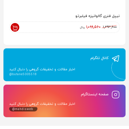
نیپل فنری گالوانیزه فیلبرتو
رادیاتور پ
,۰۰۰
۱,۰۹۹,۵۶۰
۱,۲۹۳,۶۰۰
ریال
کانال تلگرام
اخبار مقالات و تخفیفات گروهی را دنبال کنید
@butane5005518
صفحه اینستاگرام
اخبار مقالات و تخفیفات گروهی را دنبال کنید
@mahdisweb