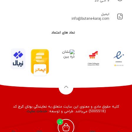
9 الــی 20
ایمیل
info@butane-karaj.com
نماد های اعتماد
کلیه حقوق مادی و معنوی این سایت متعلق به
نمایندگی بوتان کرج
کد
(5005518) می‌باشد. طراحی و توسعه:
خدمات
سایت
0