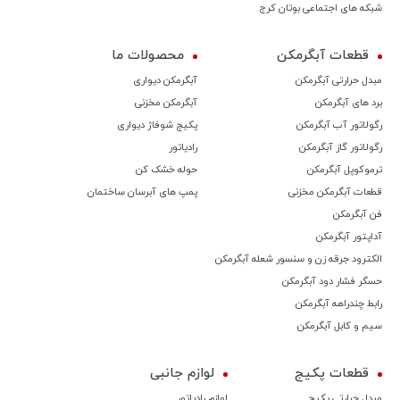
شبکه های اجتماعی بوتان کرج
قطعات آبگرمکن
محصولات ما
مبدل حرارتی آبگرمکن
آبگرمکن دیواری
برد های آبگرمکن
آبگرمکن مخزنی
رگولاتور آب آبگرمکن
پکیج شوفاژ دیواری
رگولاتور گاز آبگرمکن
رادیاتور
ترموكوپل آبگرمکن
حوله خشک کن
قطعات آبگرمکن مخزنی
پمپ های آبرسان ساختمان
فن آبگرمکن
آداپتور آبگرمکن
الکترود جرقه زن و سنسور شعله آبگرمکن
حسگر فشار دود آبگرمکن
رابط چندراهه آبگرمکن
سیم و کابل آبگرمکن
قطعات پکیج
لوازم جانبی
مبدل حرارتی پکیج
لوازم رادیاتور