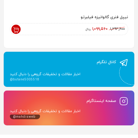
نیپل فنری گالوانیزه فیلبرتو
رادیاتور پ
,۰۰۰
۱,۰۹۹,۵۶۰
۱,۲۹۳,۶۰۰
ریال
کانال تلگرام
اخبار مقالات و تخفیفات گروهی را دنبال کنید
@butane5005518
صفحه اینستاگرام
اخبار مقالات و تخفیفات گروهی را دنبال کنید
@mahdisweb