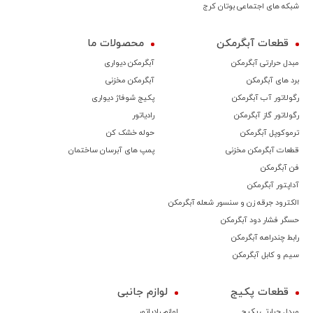
شبکه های اجتماعی بوتان کرج
قطعات آبگرمکن
محصولات ما
مبدل حرارتی آبگرمکن
آبگرمکن دیواری
برد های آبگرمکن
آبگرمکن مخزنی
رگولاتور آب آبگرمکن
پکیج شوفاژ دیواری
رگولاتور گاز آبگرمکن
رادیاتور
ترموكوپل آبگرمکن
حوله خشک کن
قطعات آبگرمکن مخزنی
پمپ های آبرسان ساختمان
فن آبگرمکن
آداپتور آبگرمکن
الکترود جرقه زن و سنسور شعله آبگرمکن
حسگر فشار دود آبگرمکن
رابط چندراهه آبگرمکن
سیم و کابل آبگرمکن
قطعات پکیج
لوازم جانبی
مبدل حرارتی پکیج
لوازم رادیاتور