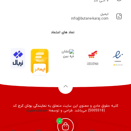
9 الــی 20
ایمیل
info@butane-karaj.com
نماد های اعتماد
کلیه حقوق مادی و معنوی این سایت متعلق به
نمایندگی بوتان کرج
کد
(5005518) می‌باشد. طراحی و توسعه:
خدمات
سایت
0