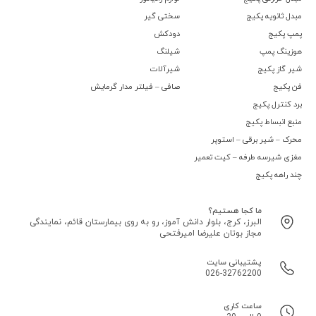
مبدل ثانویه پکیج
سختی گیر
پمپ پکیج
دودکش
هوزینگ پمپ
شیلنگ
شیر گاز پکیج
شیرآلات
فن پکیج
صافی – فیلتر مدار گرمایش
برد کنترل پکیج
منبع انبساط پکیج
محرک – شیر برقی – استوپر
مغزی شیرسه طرفه – کیت تعمیر
چند راهه پکیج
ما کجا هستیم؟
البرز، کرج، بلوار دانش آموز، رو به روی بیمارستان قائم، نمایندگی
مجاز بوتان علیرضا امیرفتحی
پشتیبانی سایت
026-32762200
ساعت کاری