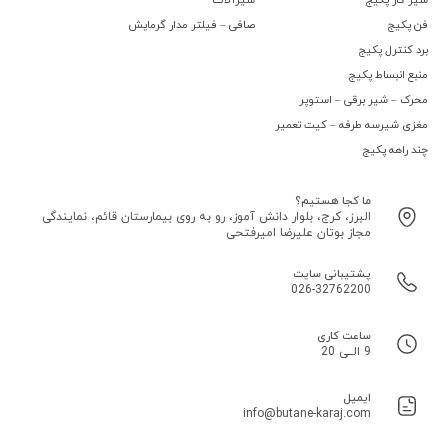
فن پکیج
صافی – فیلتر مدار گرمایش
برد کنترل پکیج
منبع انبساط پکیج
محرک – شیر برقی – استوپر
مغزی شیرسه طرفه – کیت تعمیر
چند راهه پکیج
ما کجا هستیم؟
البرز، کرج، بلوار دانش آموز، رو به روی بیمارستان قائم، نمایندگی
مجاز بوتان علیرضا امیرفتحی
پشتیبانی سایت
026-32762200
ساعت کاری
9 الــی 20
ایمیل
info@butane-karaj.com