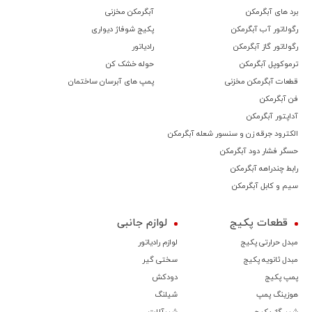
برد های آبگرمکن
آبگرمکن مخزنی
رگولاتور آب آبگرمکن
پکیج شوفاژ دیواری
رگولاتور گاز آبگرمکن
رادیاتور
ترموكوپل آبگرمکن
حوله خشک کن
قطعات آبگرمکن مخزنی
پمپ های آبرسان ساختمان
فن آبگرمکن
آداپتور آبگرمکن
الکترود جرقه زن و سنسور شعله آبگرمکن
حسگر فشار دود آبگرمکن
رابط چندراهه آبگرمکن
سیم و کابل آبگرمکن
قطعات پکیج
لوازم جانبی
مبدل حرارتی پکیج
لوازم رادیاتور
مبدل ثانویه پکیج
سختی گیر
پمپ پکیج
دودکش
هوزینگ پمپ
شیلنگ
شیر گاز پکیج
شیرآلات