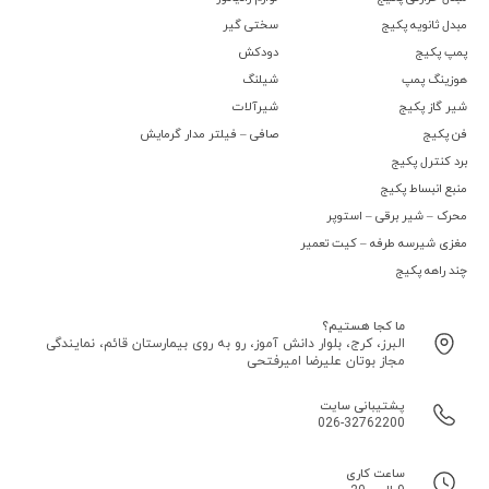
مبدل ثانویه پکیج
سختی گیر
پمپ پکیج
دودکش
هوزینگ پمپ
شیلنگ
شیر گاز پکیج
شیرآلات
فن پکیج
صافی – فیلتر مدار گرمایش
برد کنترل پکیج
منبع انبساط پکیج
محرک – شیر برقی – استوپر
مغزی شیرسه طرفه – کیت تعمیر
چند راهه پکیج
ما کجا هستیم؟
البرز، کرج، بلوار دانش آموز، رو به روی بیمارستان قائم، نمایندگی
مجاز بوتان علیرضا امیرفتحی
پشتیبانی سایت
026-32762200
ساعت کاری