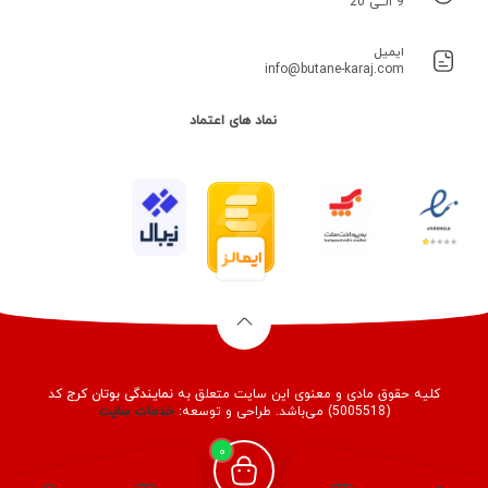
9 الــی 20
ایمیل
info@butane-karaj.com
نماد های اعتماد
کلیه حقوق مادی و معنوی این سایت متعلق به
نمایندگی بوتان کرج
کد
(5005518) می‌باشد. طراحی و توسعه:
خدمات
سایت
0