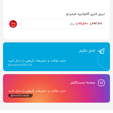
نیپل فنری گالوانیزه فیلبرتو
رادیاتور پ
,۰۰۰
۱,۰۹۹,۵۶۰
۱,۲۹۳,۶۰۰
ریال
کانال تلگرام
اخبار مقالات و تخفیفات گروهی را دنبال کنید
@butane5005518
صفحه اینستاگرام
اخبار مقالات و تخفیفات گروهی را دنبال کنید
@mahdisweb