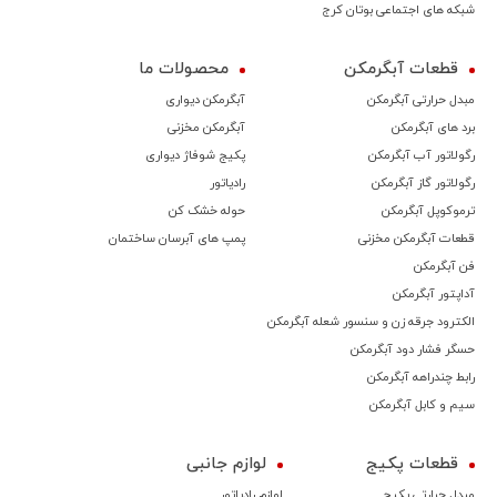
شبکه های اجتماعی بوتان کرج
قطعات آبگرمکن
محصولات ما
مبدل حرارتی آبگرمکن
آبگرمکن دیواری
برد های آبگرمکن
آبگرمکن مخزنی
رگولاتور آب آبگرمکن
پکیج شوفاژ دیواری
رگولاتور گاز آبگرمکن
رادیاتور
ترموكوپل آبگرمکن
حوله خشک کن
قطعات آبگرمکن مخزنی
پمپ های آبرسان ساختمان
فن آبگرمکن
آداپتور آبگرمکن
الکترود جرقه زن و سنسور شعله آبگرمکن
حسگر فشار دود آبگرمکن
رابط چندراهه آبگرمکن
سیم و کابل آبگرمکن
قطعات پکیج
لوازم جانبی
مبدل حرارتی پکیج
لوازم رادیاتور