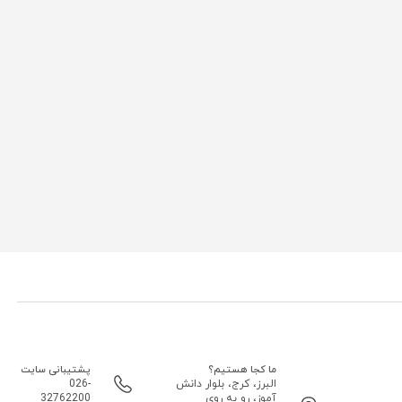
ما کجا هستیم؟
پشتیبانی سایت
البرز، کرج، بلوار دانش
026-
آموز، رو به روی
32762200