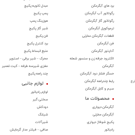
برد های آبگرمکن
مبدل ثانویه پکیج
رگولاتور آب آبگرمکن
پمپ پکیج
رگولاتور گاز آبگرمکن
هوزینگ پمپ
ترموكوپل آبگرمکن
شیر گاز پکیج
قطعات آبگرمکن مخزنی
فن پکیج
فن آبگرمکن
برد کنترل پکیج
آداپتور آبگرمکن
منبع انبساط پکیج
الکترود جرقه زن و سنسور شعله
محرک – شیر برقی – استوپر
آبگرمکن
مغزی شیرسه طرفه – کیت تعمیر
حسگر فشار دود آبگرمکن
چند راهه پکیج
رج
رابط چندراهه آبگرمکن
لوازم جانبی
سیم و کابل آبگرمکن
لوازم رادیاتور
محصولات ما
سختی گیر
آبگرمکن دیواری
دودکش
آبگرمکن مخزنی
شیلنگ
پکیج شوفاژ دیواری
شیرآلات
رادیاتور
صافی – فیلتر مدار گرمایش