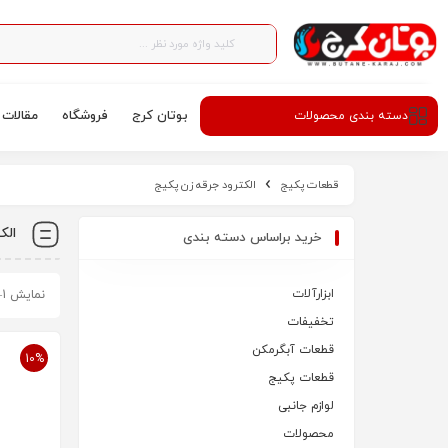
بوتان کرج
فروشگاه
مقالات
دسته‌ بندی محصولات
قطعات پکیج
الکترود جرقه زن پکیج
الک
خرید براساس دسته بندی
ابزارآلات
نمایش 1–10 از 15 نتیجه
تخفیفات
قطعات آبگرمکن
10%
قطعات پکیج
لوازم جانبی
محصولات