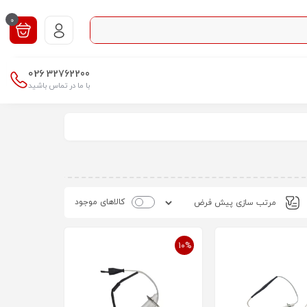
0
026
32762200
با ما در تماس باشید
کالاهای موجود
10%