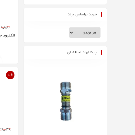
خرید براساس برند
۷۸,۸۸۰
الکترود جر
پیشنهاد لحظه ای
10%
۲۸,۰۳۹