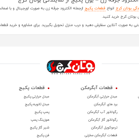
الکترود جرقه زن – یون پکیج از نمایندگی بوتان کرج
دگی بوتان کرج
انواع
قطعات پکیج
ازجمله الکترود جرقه زن به صورت اورجینال و با ضما
 بوتان کرج خرید کنید.
تی به صورت آنلاین سفارش دهید و درب منزل تحویل بگیرید. برای مشاوره و خرید قطعات اصل پکیج بوتان در
قطعات آبگرمکن
قطعات پکیج
مبدل حرارتی آبگرمکن
مبدل حرارتی پکیج
برد های آبگرمکن
مبدل ثانویه پکیج
رگولاتور آب آبگرمکن
پمپ پکیج
رگولاتور گاز آبگرمکن
هوزینگ پمپ
ترموكوپل آبگرمکن
شیر گاز پکیج
قطعات آبگرمکن مخزنی
فن پکیج