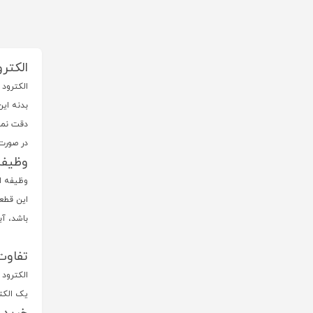
الكتر
الكترود
بدنه این
دقت نما
در صورت 
وظیفه
وظیفه ا
این قطعه
باشد، آ
تفاوت
الکترود
یک الکتر