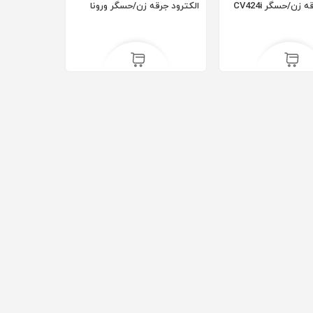
 زن/حسگر CV424i
الکترود جرقه زن/حسگر ورونا
ریال