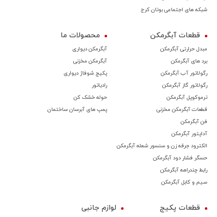
شبکه های اجتماعی بوتان کرج
قطعات آبگرمکن
محصولات ما
مبدل حرارتی آبگرمکن
آبگرمکن دیواری
برد های آبگرمکن
آبگرمکن مخزنی
رگولاتور آب آبگرمکن
پکیج شوفاژ دیواری
رگولاتور گاز آبگرمکن
رادیاتور
ترموكوپل آبگرمکن
حوله خشک کن
قطعات آبگرمکن مخزنی
پمپ های آبرسان ساختمان
فن آبگرمکن
آداپتور آبگرمکن
الکترود جرقه زن و سنسور شعله آبگرمکن
حسگر فشار دود آبگرمکن
رابط چندراهه آبگرمکن
سیم و کابل آبگرمکن
قطعات پکیج
لوازم جانبی