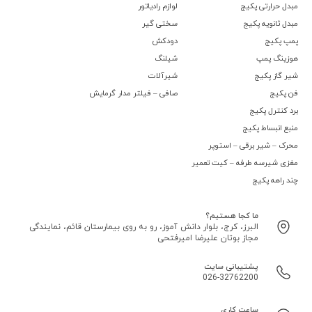
مبدل حرارتی پکیج
لوازم رادیاتور
مبدل ثانویه پکیج
سختی گیر
پمپ پکیج
دودکش
هوزینگ پمپ
شیلنگ
شیر گاز پکیج
شیرآلات
فن پکیج
صافی – فیلتر مدار گرمایش
برد کنترل پکیج
منبع انبساط پکیج
محرک – شیر برقی – استوپر
مغزی شیرسه طرفه – کیت تعمیر
چند راهه پکیج
ما کجا هستیم؟
البرز، کرج، بلوار دانش آموز، رو به روی بیمارستان قائم، نمایندگی
مجاز بوتان علیرضا امیرفتحی
پشتیبانی سایت
026-32762200
ساعت کاری