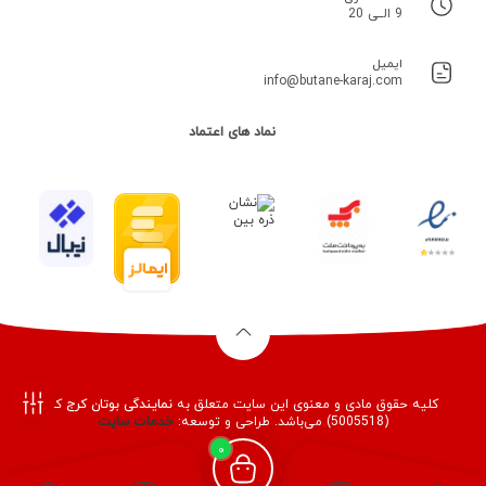
9 الــی 20
ایمیل
info@butane-karaj.com
نماد های اعتماد
کلیه حقوق مادی و معنوی این سایت متعلق به
نمایندگی بوتان کرج
کد
(5005518) می‌باشد. طراحی و توسعه:
خدمات
سایت
فیلـتر
0