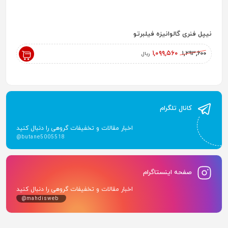
نیپل فنری گالوانیزه فیلبرتو
رادیاتور پ
,۰۰۰
۱,۰۹۹,۵۶۰
۱,۲۹۳,۶۰۰
ریال
کانال تلگرام
اخبار مقالات و تخفیفات گروهی را دنبال کنید
@butane5005518
صفحه اینستاگرام
اخبار مقالات و تخفیفات گروهی را دنبال کنید
@mahdisweb