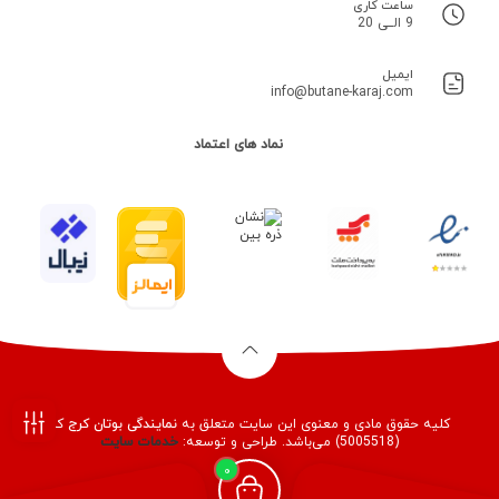
ساعت کاری
9 الــی 20
ایمیل
info@butane-karaj.com
نماد های اعتماد
کلیه حقوق مادی و معنوی این سایت متعلق به
نمایندگی بوتان کرج
کد
(5005518) می‌باشد. طراحی و توسعه:
خدمات
سایت
فیلـتر
0