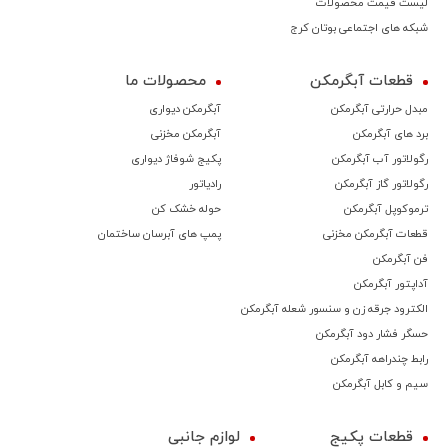
لیست قیمت محصولات
شبکه های اجتماعی بوتان کرج
قطعات آبگرمکن
محصولات ما
مبدل حرارتی آبگرمکن
آبگرمکن دیواری
برد های آبگرمکن
آبگرمکن مخزنی
رگولاتور آب آبگرمکن
پکیج شوفاژ دیواری
رگولاتور گاز آبگرمکن
رادیاتور
ترموكوپل آبگرمکن
حوله خشک کن
قطعات آبگرمکن مخزنی
پمپ های آبرسان ساختمان
فن آبگرمکن
آداپتور آبگرمکن
الکترود جرقه زن و سنسور شعله آبگرمکن
حسگر فشار دود آبگرمکن
رابط چندراهه آبگرمکن
سیم و کابل آبگرمکن
قطعات پکیج
لوازم جانبی