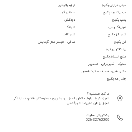
مبدل حرارتی پکیج
لوازم رادیاتور
مبدل ثانویه پکیج
سختی گیر
پمپ پکیج
دودکش
هوزینگ پمپ
شیلنگ
شیر گاز پکیج
شیرآلات
فن پکیج
صافی – فیلتر مدار گرمایش
برد کنترل پکیج
منبع انبساط پکیج
محرک – شیر برقی – استوپر
مغزی شیرسه طرفه – کیت تعمیر
چند راهه پکیج
ما کجا هستیم؟
البرز، کرج، بلوار دانش آموز، رو به روی بیمارستان قائم، نمایندگی
مجاز بوتان علیرضا امیرفتحی
پشتیبانی سایت
026-32762200