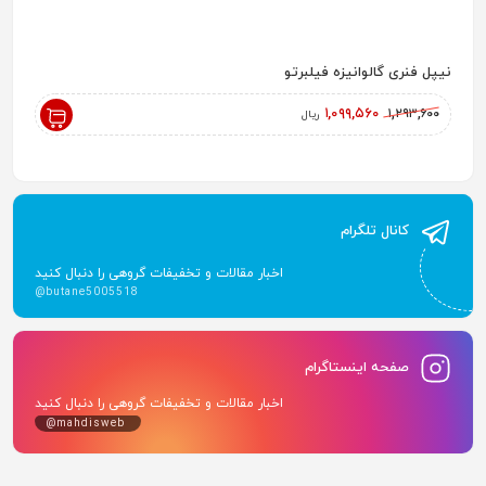
نیپل فنری گالوانیزه فیلبرتو
رادیاتور پ
,۰۰۰
۱,۰۹۹,۵۶۰
۱,۲۹۳,۶۰۰
ریال
کانال تلگرام
اخبار مقالات و تخفیفات گروهی را دنبال کنید
@butane5005518
صفحه اینستاگرام
اخبار مقالات و تخفیفات گروهی را دنبال کنید
@mahdisweb