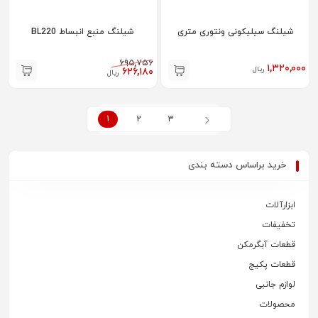
شیلنگ سیلیکونی ونتوری متری
شیلنگ منبع انبساط BL220
۶۹۵,۷۵۶
۱,۳۲۰,۰۰۰
ریال
۶۲۶,۱۸۰
ریال
1
2
3
خرید براساس دسته بندی
ابزارآلات
تخفیفات
قطعات آبگرمکن
قطعات پکیج
لوازم جانبی
محصولات