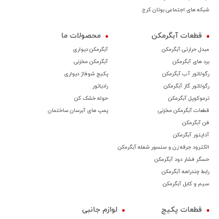
شبکه های اجتماعی بوتان کرج
قطعات آبگرمکن
محصولات ما
مبدل حرارتی آبگرمکن
آبگرمکن دیواری
برد های آبگرمکن
آبگرمکن مخزنی
رگولاتور آب آبگرمکن
پکیج شوفاژ دیواری
رگولاتور گاز آبگرمکن
رادیاتور
ترموكوپل آبگرمکن
حوله خشک کن
قطعات آبگرمکن مخزنی
پمپ های آبرسان ساختمان
فن آبگرمکن
آداپتور آبگرمکن
الکترود جرقه زن و سنسور شعله آبگرمکن
حسگر فشار دود آبگرمکن
رابط چندراهه آبگرمکن
سیم و کابل آبگرمکن
قطعات پکیج
لوازم جانبی