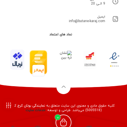
9 الــی 20
ایمیل
info@butane-karaj.com
نماد های اعتماد
کلیه حقوق مادی و معنوی این سایت متعلق به
نمایندگی بوتان کرج
کد
(5005518) می‌باشد. طراحی و توسعه:
خدمات
سایت
فیلـتر
0