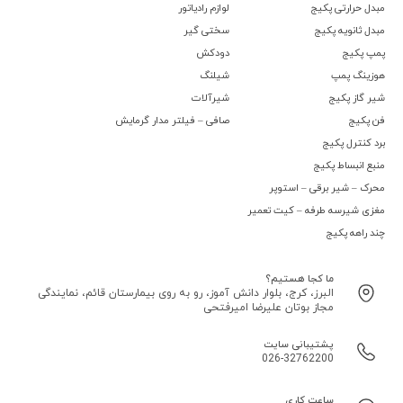
مبدل حرارتی پکیج
لوازم رادیاتور
مبدل ثانویه پکیج
سختی گیر
پمپ پکیج
دودکش
هوزینگ پمپ
شیلنگ
شیر گاز پکیج
شیرآلات
فن پکیج
صافی – فیلتر مدار گرمایش
برد کنترل پکیج
منبع انبساط پکیج
محرک – شیر برقی – استوپر
مغزی شیرسه طرفه – کیت تعمیر
چند راهه پکیج
ما کجا هستیم؟
البرز، کرج، بلوار دانش آموز، رو به روی بیمارستان قائم، نمایندگی
مجاز بوتان علیرضا امیرفتحی
پشتیبانی سایت
026-32762200
ساعت کاری