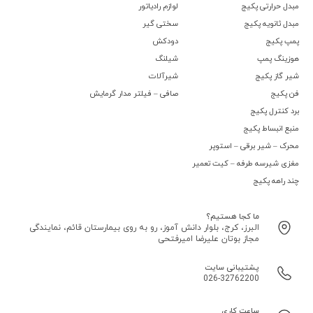
مبدل حرارتی پکیج
لوازم رادیاتور
مبدل ثانویه پکیج
سختی گیر
پمپ پکیج
دودکش
هوزینگ پمپ
شیلنگ
شیر گاز پکیج
شیرآلات
فن پکیج
صافی – فیلتر مدار گرمایش
برد کنترل پکیج
منبع انبساط پکیج
محرک – شیر برقی – استوپر
مغزی شیرسه طرفه – کیت تعمیر
چند راهه پکیج
ما کجا هستیم؟
البرز، کرج، بلوار دانش آموز، رو به روی بیمارستان قائم، نمایندگی
مجاز بوتان علیرضا امیرفتحی
پشتیبانی سایت
026-32762200
ساعت کاری