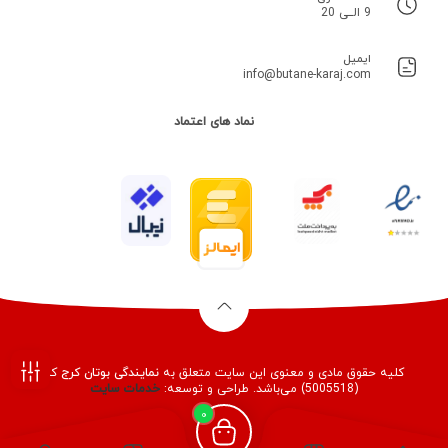
9 الــی 20
ایمیل
info@butane-karaj.com
نماد های اعتماد
کلیه حقوق مادی و معنوی این سایت متعلق به
نمایندگی بوتان کرج
کد
(5005518) می‌باشد. طراحی و توسعه:
خدمات
سایت
فیلـتر
0