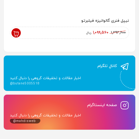
نیپل فنری گالوانیزه فیلبرتو
رادیاتور پ
,۰۰۰
۱,۰۹۹,۵۶۰
۱,۲۹۳,۶۰۰
ریال
کانال تلگرام
اخبار مقالات و تخفیفات گروهی را دنبال کنید
@butane5005518
صفحه اینستاگرام
اخبار مقالات و تخفیفات گروهی را دنبال کنید
@mahdisweb