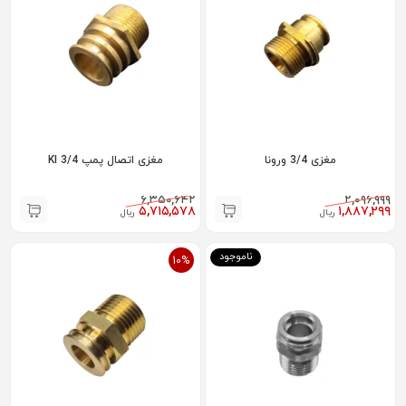
مغزی 3/4 ورونا
مغزی اتصال پمپ 3/4 KI
۶,۳۵۰,۶۴۲
۲,۰۹۶,۹۹۹
۵,۷۱۵,۵۷۸
۱,۸۸۷,۲۹۹
ریال
ریال
ناموجود
10%