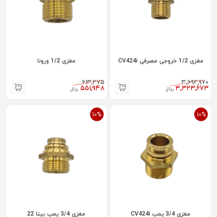
مغزی 1/2 خروجی مصرفی CV424i
مغزی 1/2 ورونا
۶۱۳,۲۷۵
۳,۶۹۲,۹۷۰
۵۵۱,۹۴۸
۳,۳۲۳,۶۷۳
ریال
ریال
10%
10%
مغزی 3/4 پمپ CV424i
مغزی 3/4 پمپ بیتا 22