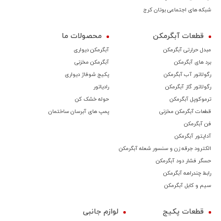
شبکه های اجتماعی بوتان کرج
قطعات آبگرمکن
محصولات ما
مبدل حرارتی آبگرمکن
آبگرمکن دیواری
برد های آبگرمکن
آبگرمکن مخزنی
رگولاتور آب آبگرمکن
پکیج شوفاژ دیواری
رگولاتور گاز آبگرمکن
رادیاتور
ترموكوپل آبگرمکن
حوله خشک کن
قطعات آبگرمکن مخزنی
پمپ های آبرسان ساختمان
فن آبگرمکن
آداپتور آبگرمکن
الکترود جرقه زن و سنسور شعله آبگرمکن
حسگر فشار دود آبگرمکن
رابط چندراهه آبگرمکن
سیم و کابل آبگرمکن
قطعات پکیج
لوازم جانبی