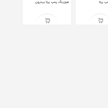
 پرلا
هوزینگ پمپ پرلا بیترون
ریال