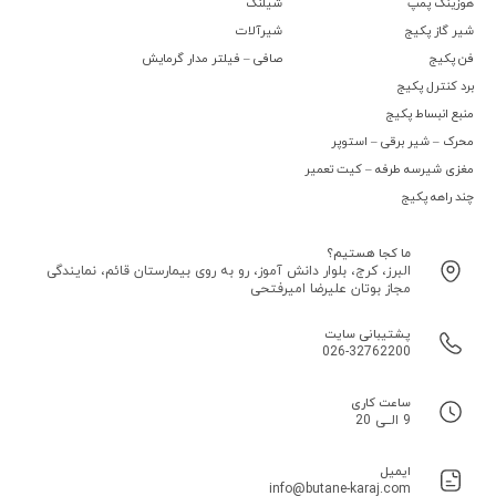
هوزینگ پمپ
شیلنگ
شیر گاز پکیج
شیرآلات
فن پکیج
صافی – فیلتر مدار گرمایش
برد کنترل پکیج
منبع انبساط پکیج
محرک – شیر برقی – استوپر
مغزی شیرسه طرفه – کیت تعمیر
چند راهه پکیج
ما کجا هستیم؟
البرز، کرج، بلوار دانش آموز، رو به روی بیمارستان قائم، نمایندگی
مجاز بوتان علیرضا امیرفتحی
پشتیبانی سایت
026-32762200
ساعت کاری
9 الــی 20
ایمیل
info@butane-karaj.com