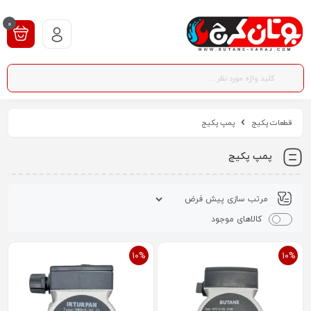
0
قطعات پکیج
پمپ پکیج
پمپ پکیج
کالاهای موجود
10%
10%