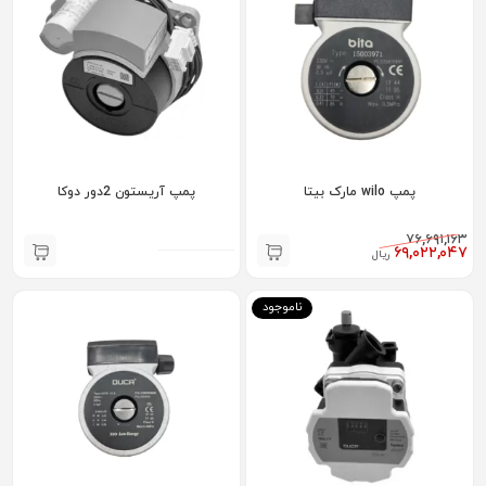
پمپ wilo مارک بیتا
پمپ آریستون 2دور دوکا
۷۶,۶۹۱,۱۶۳
۶۹,۰۲۲,۰۴۷
ریال
ناموجود