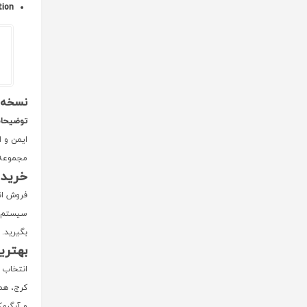
ription
نسخه ا
توضیحات
ایمن و ا
مجموعه ر
خرید 
فروش انو
سیستم‌ه
بگیرید.
بهتری
انتخاب م
کرج، همو
و آبگرم