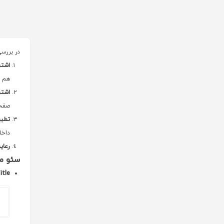
در بررس
اشتب
هم م
اشتب
صفحه
تطبی
داخل
رعای
سئو مح
Title (عنوان ص