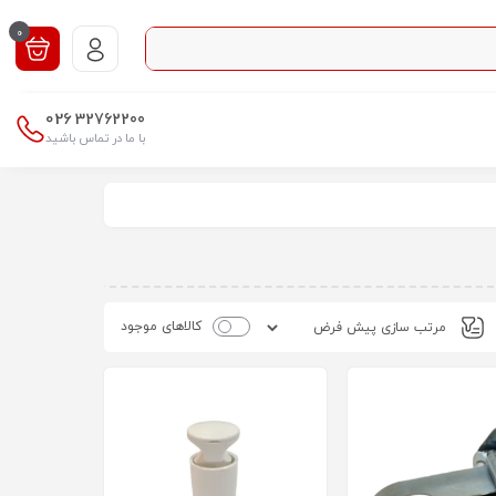
0
026
32762200
با ما در تماس باشید
کالاهای موجود