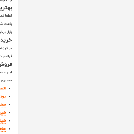
بهتری
قطعا نما
باعث شده
بازار برخ
خرید 
در فروشگ
فراهم کر
فروش 
این مجمو
حضوری ی
اتصا
دود
سخت
شیرآ
شیل
صافی