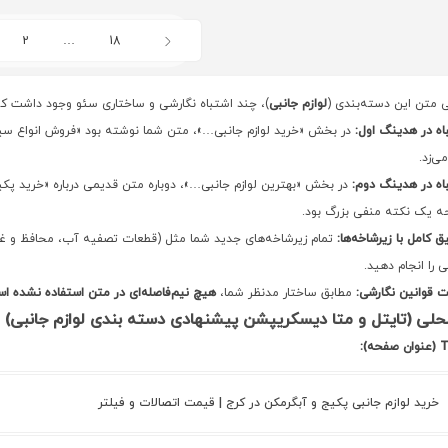
2
…
18
ی متن این دسته‌بندی (
لوازم جانبی
)، چند اشتباه نگارشی و ساختاری سئو وجود داشت که در
اه در هدینگ اول:
در بخش «خرید لوازم جانبی…»، متن شما نوشته بود «فروش انواع سیستم
ی‌زد.
اه در هدینگ دوم:
در بخش «بهترین لوازم جانبی…»، دوباره متن قدیمی درباره «خرید پکی
 یک نکته منفی بزرگ بود.
ق کامل با زیرشاخه‌ها:
تمام زیرشاخه‌های جدید شما مثل (قطعات تصفیه آب، محافظ و غیره
ی را انجام دهید.
ت قوانین نگارشی:
مطابق ساختار مدنظر شما،
هیچ نیم‌فاصله‌ای در متن استفاده نشده ا
لی (تایتل و متا دیسکریپشن پیشنهادی دسته بندی لوازم جانبی)
فحه):
خرید لوازم جانبی پکیج و آبگرمکن در کرج | قیمت اتصالات و فیلتر