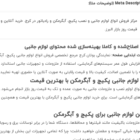
Meta Desc (توضیحات متا):
مرکز فروش انواع لوازم جانبی و نصب پکیج، آبگرمکن و رادیاتور در کرج. خرید آنلاین
قیمت روز بازار البرز.
صلاح‌شده و کاملا بهینه‌سازی شده محتوای لوازم جانبی
 ابتدایی صفحه:
نمایندگی بوتان کرج مرجع تخصصی فروش انواع لوازم جانبی پکیج، آبگرمک
فزایش طول عمر سیستم‌های گرمایشی، استفاده از ملزومات و تجهیزات جانبی استاندارد اه
ا با تضمین اصالت، کیفیت بالا و قیمت رقابتی به صورت آنلاین یا حضوری تهیه نمایید.
لوازم جانبی پکیج و آبگرمکن با بهترین قیمت
اع لوازم نصب و ملزومات جانبی به صورت عمده و تک به قیمت روز بازار انجام می‌شود. ک
ای گرمایشی است. برای خرید لوازم جانبی پکیج و آبگرمکن با بهترین قیمت و همچنین د
ن لوازم جانبی برای پکیج و آبگرمکن
لزومات باکیفیت مانند فیلترها و محافظ‌ها، دستگاه شما را در برابر نوسانات برق و رسوبات
اره خیالی آسوده و مطمئن خواهید داشت؛ چرا که تمامی تجهیزات این بخش از بهترین برن
کن در ادامه این صفحه قابل مشاهده است.