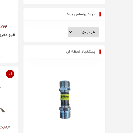
خرید براساس برند
,۷۳۴
الیو مغزی 
پیشنهاد لحظه ای
10%
۲۶,۱۸۷