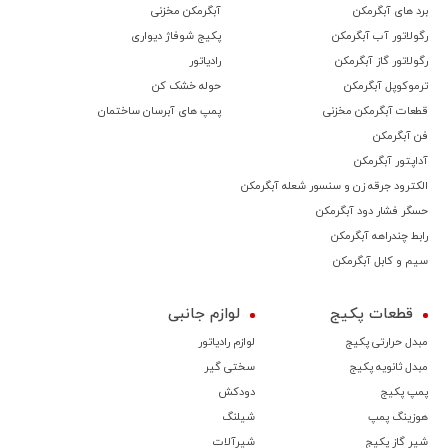
برد های آبگرمکن
آبگرمکن مخزنی
رگولاتور آب آبگرمکن
پکیج شوفاژ دیواری
رگولاتور گاز آبگرمکن
رادیاتور
ترموكوپل آبگرمکن
حوله خشک کن
قطعات آبگرمکن مخزنی
پمپ های آبرسان ساختمان
فن آبگرمکن
آداپتور آبگرمکن
الکترود جرقه زن و سنسور شعله آبگرمکن
حسگر فشار دود آبگرمکن
رابط چندراهه آبگرمکن
سیم و کابل آبگرمکن
قطعات پکیج
لوازم جانبی
مبدل حرارتی پکیج
لوازم رادیاتور
مبدل ثانویه پکیج
سختی گیر
پمپ پکیج
دودکش
هوزینگ پمپ
شیلنگ
شیر گاز پکیج
شیرآلات