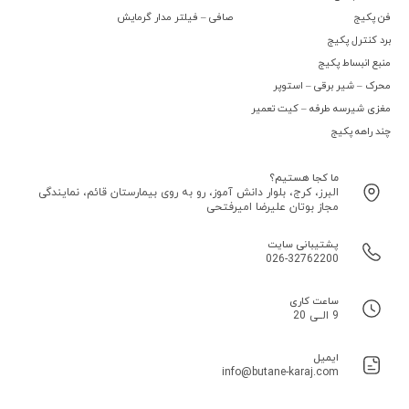
فن پکیج
صافی – فیلتر مدار گرمایش
برد کنترل پکیج
منبع انبساط پکیج
محرک – شیر برقی – استوپر
مغزی شیرسه طرفه – کیت تعمیر
چند راهه پکیج
ما کجا هستیم؟
البرز، کرج، بلوار دانش آموز، رو به روی بیمارستان قائم، نمایندگی
مجاز بوتان علیرضا امیرفتحی
پشتیبانی سایت
026-32762200
ساعت کاری
9 الــی 20
ایمیل
info@butane-karaj.com