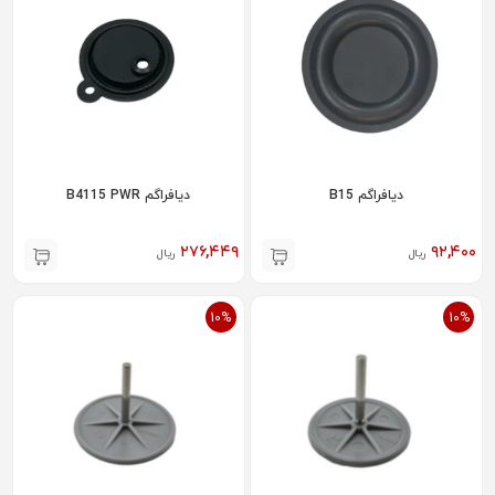
دیافراگم B15
دیافراگم B4115 PWR
۲۷۶,۴۴۹
۹۲,۴۰۰
ریال
ریال
10%
10%