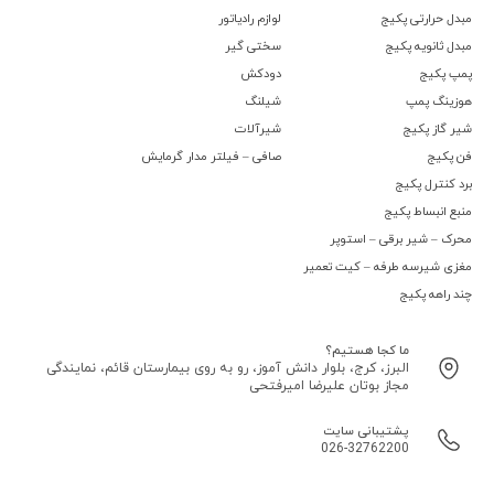
مبدل حرارتی پکیج
لوازم رادیاتور
مبدل ثانویه پکیج
سختی گیر
پمپ پکیج
دودکش
هوزینگ پمپ
شیلنگ
شیر گاز پکیج
شیرآلات
فن پکیج
صافی – فیلتر مدار گرمایش
برد کنترل پکیج
منبع انبساط پکیج
محرک – شیر برقی – استوپر
مغزی شیرسه طرفه – کیت تعمیر
چند راهه پکیج
ما کجا هستیم؟
البرز، کرج، بلوار دانش آموز، رو به روی بیمارستان قائم، نمایندگی
مجاز بوتان علیرضا امیرفتحی
پشتیبانی سایت
026-32762200