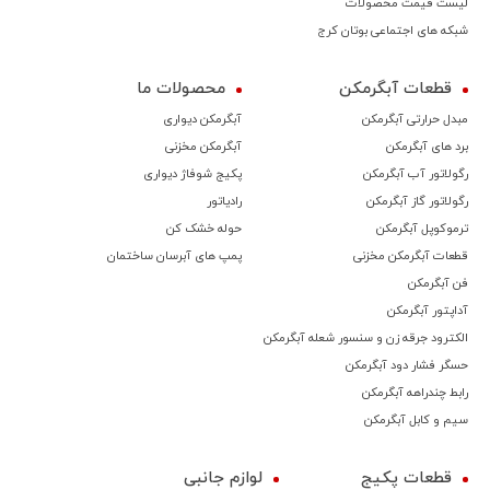
لیست قیمت محصولات
شبکه های اجتماعی بوتان کرج
قطعات آبگرمکن
محصولات ما
مبدل حرارتی آبگرمکن
آبگرمکن دیواری
برد های آبگرمکن
آبگرمکن مخزنی
رگولاتور آب آبگرمکن
پکیج شوفاژ دیواری
رگولاتور گاز آبگرمکن
رادیاتور
ترموكوپل آبگرمکن
حوله خشک کن
قطعات آبگرمکن مخزنی
پمپ های آبرسان ساختمان
فن آبگرمکن
آداپتور آبگرمکن
الکترود جرقه زن و سنسور شعله آبگرمکن
حسگر فشار دود آبگرمکن
رابط چندراهه آبگرمکن
سیم و کابل آبگرمکن
قطعات پکیج
لوازم جانبی