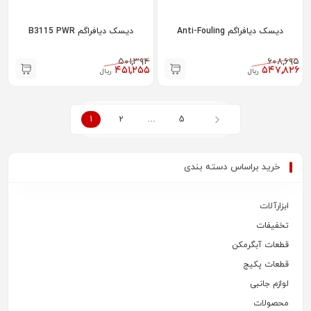
دیسک دیافراگم Anti-Fouling
دیسک دیافراگم B3115 PWR
۵۰۱,۳۹۴
۶۰۸,۶۹۵
۴۵۱,۲۵۵
۵۴۷,۸۲۶
ریال
ریال
1
2
…
5
خرید براساس دسته بندی
ابزارآلات
تخفیفات
قطعات آبگرمکن
قطعات پکیج
لوازم جانبی
محصولات