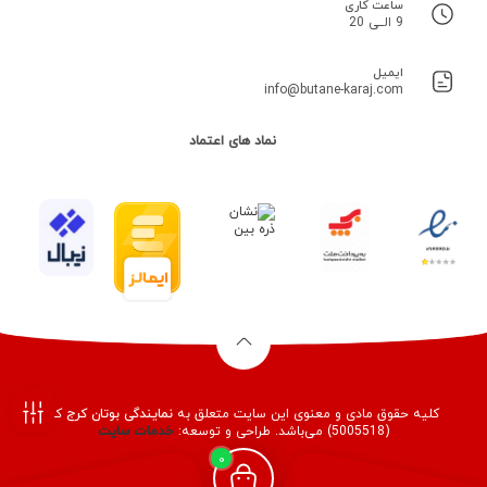
ساعت کاری
9 الــی 20
ایمیل
info@butane-karaj.com
نماد های اعتماد
کلیه حقوق مادی و معنوی این سایت متعلق به
نمایندگی بوتان کرج
کد
(5005518) می‌باشد. طراحی و توسعه:
خدمات
سایت
فیلـتر
0