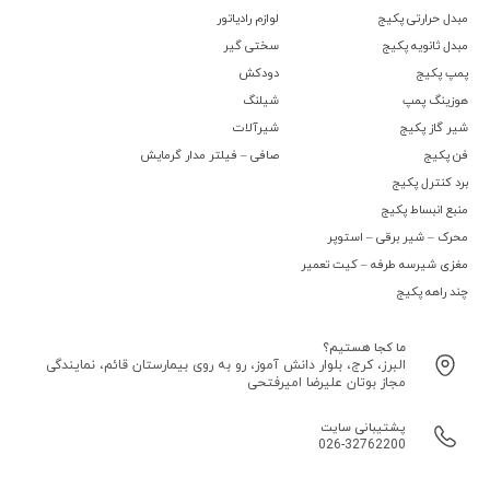
مبدل حرارتی پکیج
لوازم رادیاتور
مبدل ثانویه پکیج
سختی گیر
پمپ پکیج
دودکش
هوزینگ پمپ
شیلنگ
شیر گاز پکیج
شیرآلات
فن پکیج
صافی – فیلتر مدار گرمایش
برد کنترل پکیج
منبع انبساط پکیج
محرک – شیر برقی – استوپر
مغزی شیرسه طرفه – کیت تعمیر
چند راهه پکیج
ما کجا هستیم؟
البرز، کرج، بلوار دانش آموز، رو به روی بیمارستان قائم، نمایندگی
مجاز بوتان علیرضا امیرفتحی
پشتیبانی سایت
026-32762200