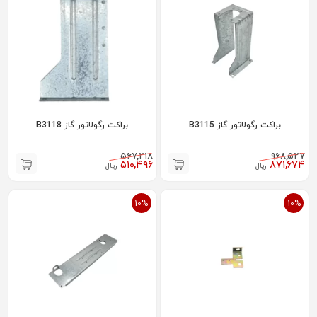
براکت رگولاتور گاز B3115
براکت رگولاتور گاز B3118
۵۶۷,۲۱۸
۹۶۸,۵۲۷
۵۱۰,۴۹۶
۸۷۱,۶۷۴
ریال
ریال
10%
10%