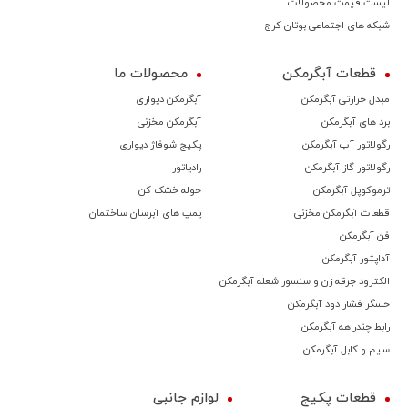
لیست قیمت محصولات
شبکه های اجتماعی بوتان کرج
قطعات آبگرمکن
محصولات ما
مبدل حرارتی آبگرمکن
آبگرمکن دیواری
برد های آبگرمکن
آبگرمکن مخزنی
رگولاتور آب آبگرمکن
پکیج شوفاژ دیواری
رگولاتور گاز آبگرمکن
رادیاتور
ترموكوپل آبگرمکن
حوله خشک کن
قطعات آبگرمکن مخزنی
پمپ های آبرسان ساختمان
فن آبگرمکن
آداپتور آبگرمکن
الکترود جرقه زن و سنسور شعله آبگرمکن
حسگر فشار دود آبگرمکن
رابط چندراهه آبگرمکن
سیم و کابل آبگرمکن
قطعات پکیج
لوازم جانبی