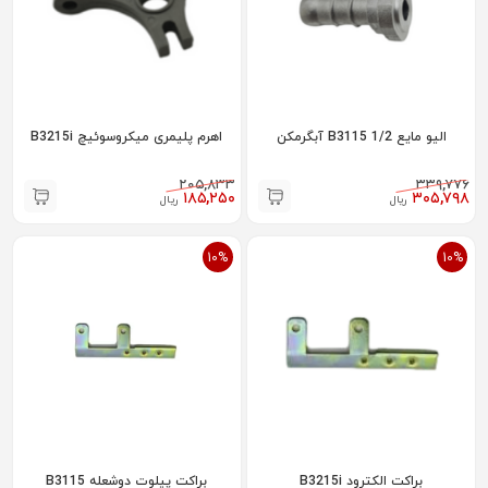
الیو مایع 1/2 B3115 آبگرمکن
اهرم پلیمری میکروسوئیچ B3215i
۲۰۵,۸۳۳
۳۳۹,۷۷۶
۱۸۵,۲۵۰
۳۰۵,۷۹۸
ریال
ریال
10%
10%
براکت الکترود B3215i
براکت پیلوت دوشعله B3115