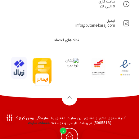
ساعت کاری
9 الــی 20
ایمیل
info@butane-karaj.com
نماد های اعتماد
کلیه حقوق مادی و معنوی این سایت متعلق به
نمایندگی بوتان کرج
کد
(5005518) می‌باشد. طراحی و توسعه:
خدمات
سایت
فیلـتر
0