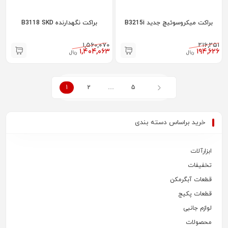
براکت میکروسوئیچ جدید B3215i
براکت نگهدارنده B3118 SKD
۱,۵۶۰,۰۷۰
۲۱۶,۲۵۱
۱,۴۰۴,۰۶۳
۱۹۴,۶۲۶
ریال
ریال
1
2
…
5
خرید براساس دسته بندی
ابزارآلات
تخفیفات
قطعات آبگرمکن
قطعات پکیج
لوازم جانبی
محصولات