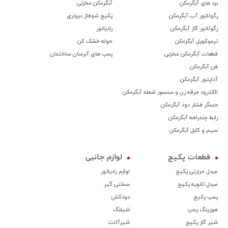
برد های آبگرمکن
آبگرمکن مخزنی
رگولاتور آب آبگرمکن
پکیج شوفاژ دیواری
رگولاتور گاز آبگرمکن
رادیاتور
ترموكوپل آبگرمکن
حوله خشک کن
قطعات آبگرمکن مخزنی
پمپ های آبرسان ساختمان
فن آبگرمکن
آداپتور آبگرمکن
الکترود جرقه زن و سنسور شعله آبگرمکن
حسگر فشار دود آبگرمکن
رابط چندراهه آبگرمکن
سیم و کابل آبگرمکن
قطعات پکیج
لوازم جانبی
مبدل حرارتی پکیج
لوازم رادیاتور
مبدل ثانویه پکیج
سختی گیر
پمپ پکیج
دودکش
هوزینگ پمپ
شیلنگ
شیر گاز پکیج
شیرآلات