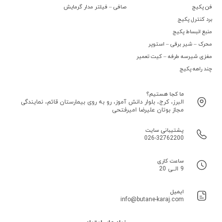
فن پکیج
صافی – فیلتر مدار گرمایش
برد کنترل پکیج
منبع انبساط پکیج
محرک – شیر برقی – استوپر
مغزی شیرسه طرفه – کیت تعمیر
چند راهه پکیج
ما کجا هستیم؟
البرز، کرج، بلوار دانش آموز، رو به روی بیمارستان قائم، نمایندگی
مجاز بوتان علیرضا امیرفتحی
پشتیبانی سایت
026-32762200
ساعت کاری
9 الــی 20
ایمیل
info@butane-karaj.com