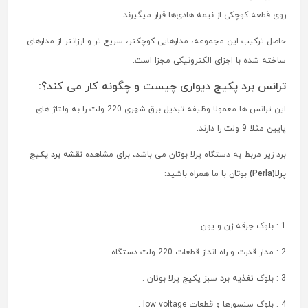
روی قطعه کوچکی از نیمه هادی‌ها قرار میگیرند.
حاصل ترکیب این مجموعه، مدار‌هایی کوچکتر، سریع تر و ارزانتر از مدارهای
ساخته شده با اجزای الکترونیکی مجزا است.
ترانس برد پکیج دیواری چیست و چگونه کار می کند؟:
این ترانس ها معمولا وظیفه تبدیل برق شهری 220 ولت را به ولتاژ های
پایین مثلا 9 ولت را دارند.
برد زیر مربط به دستگاه پرلا بوتان می باشد، برای مشاهده
نقشه برد پکیج
پرلا(Perla) بوتان
با ما همراه باشید:
1 : بلوک جرقه زن و یون .
2 : مدار قدرت و راه انداز قطعات 220 ولت دستگاه .
3 : بلوک تغذیه برد سبز پکیج پرلا بوتان .
4 : بلوک سنسورها و قطعات low voltage .