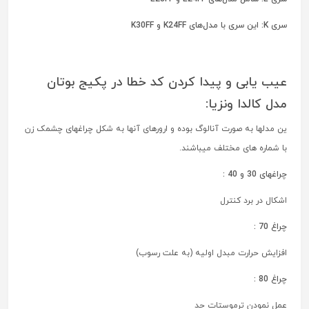
سری K: این سری با مدل‌های K24FF و K30FF
عیب یابی و پیدا کردن کد خطا در پکیج بوتان
مدل کالدا ونزیا:
ین مدلها به صورت آنالوگ بوده و ارورهای آنها به شکل چراغهای چشمک زن
با شماره های مختلف میباشند.
چراغهای 30 و 40 :
اشکال در برد کنترل
چراغ 70 :
افزایش حرارت مبدل اولیه (به علت رسوب)
چراغ 80 :
عمل نمودن ترموستات حد