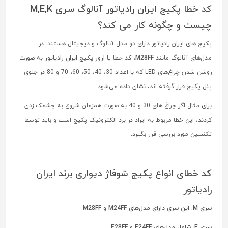
کد خطا پکیج ایران رادیاتور آنالوگ سری M,E,K
چیست و چگونه کار می کند؟
پکیج های ایران رادیاتور دارای دو مدل آنالوگ و دیجیتال هستند. در
مدل‌های آنالوگ مانند
M28FF
، کد خطا یا
ارور پکیج ایران رادیاتور
به صورت
روشن شدن چراغ‌های LED که با اعداد 30، 40، 50، 60، 70 و 80 در جلوی
پنل پکیج قرار گرفته اند، نشان داده می‌شود.
برای مثال اگر چراغ های 30 و 40 به صورت همزمان شروع به چشمک زدن
کردند، این خطا مربوط به ایراد در برد الکترونیک پکیج است و باید توسط
تکنسین مورد بررسی قرر بگیرد.
کد خطای انواع پکیج شوفاژ دیواری برند ایران
رادیاتور
سری M: این سری دارای مدل‌های M24FF و M28FF
سری E: شامل مدل‌های E24FF و E28FF