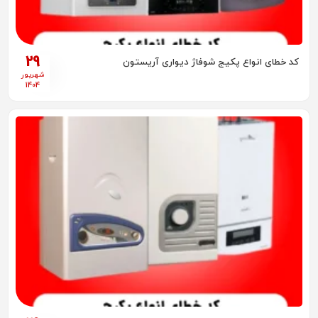
29
کد خطای انواع پکیج شوفاژ دیواری آریستون
شهریور
1404