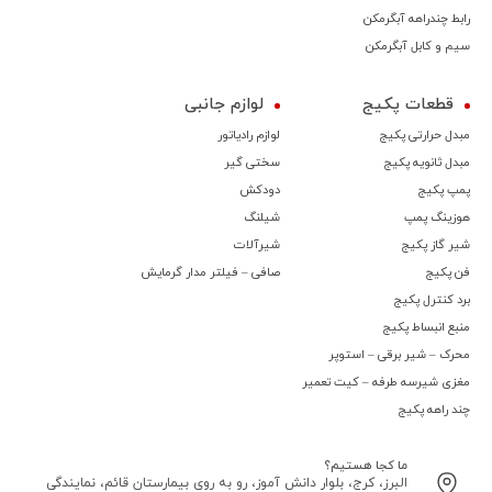
رابط چندراهه آبگرمکن
سیم و کابل آبگرمکن
قطعات پکیج
لوازم جانبی
مبدل حرارتی پکیج
لوازم رادیاتور
مبدل ثانویه پکیج
سختی گیر
پمپ پکیج
دودکش
هوزینگ پمپ
شیلنگ
شیر گاز پکیج
شیرآلات
فن پکیج
صافی – فیلتر مدار گرمایش
برد کنترل پکیج
منبع انبساط پکیج
محرک – شیر برقی – استوپر
مغزی شیرسه طرفه – کیت تعمیر
چند راهه پکیج
ما کجا هستیم؟
البرز، کرج، بلوار دانش آموز، رو به روی بیمارستان قائم، نمایندگی