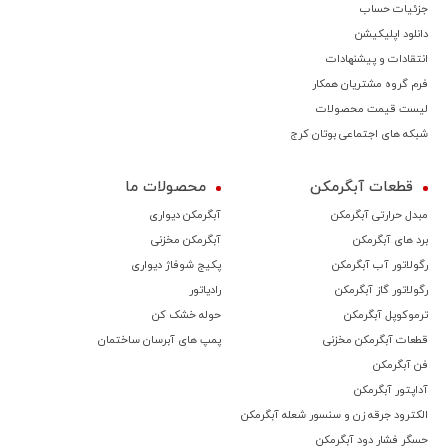
جزئیات حساب
دانلود اپلیکیشن
انتقادات و پیشنهادات
فرم گروه مشتریان همکار
لیست قیمت محصولات
شبکه های اجتماعی بوتان کرج
قطعات آبگرمکن
محصولات ما
مبدل حرارتی آبگرمکن
آبگرمکن دیواری
برد های آبگرمکن
آبگرمکن مخزنی
رگولاتور آب آبگرمکن
پکیج شوفاژ دیواری
رگولاتور گاز آبگرمکن
رادیاتور
ترموكوپل آبگرمکن
حوله خشک کن
قطعات آبگرمکن مخزنی
پمپ های آبرسان ساختمان
فن آبگرمکن
آداپتور آبگرمکن
الکترود جرقه زن و سنسور شعله آبگرمکن
حسگر فشار دود آبگرمکن