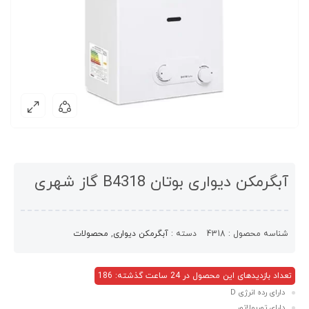
آبگرمکن دیواری بوتان B4318 گاز شهری
شناسه محصول :
4318
دسته :
آبگرمکن دیواری
,
محصولات
تعداد بازدیدهای این محصول در 24 ساعت گذشته: 186
دارای رده انرژی D
دارای توربولاتور