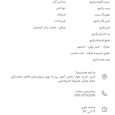
مبدل ثانویه پکیج
سختی گیر
پمپ پکیج
دودکش
هوزینگ پمپ
شیلنگ
شیر گاز پکیج
شیرآلات
فن پکیج
صافی – فیلتر مدار گرمایش
برد کنترل پکیج
منبع انبساط پکیج
محرک – شیر برقی – استوپر
مغزی شیرسه طرفه – کیت تعمیر
چند راهه پکیج
ما کجا هستیم؟
البرز، کرج، بلوار دانش آموز، رو به روی بیمارستان قائم، نمایندگی
مجاز بوتان علیرضا امیرفتحی
پشتیبانی سایت
026-32762200
ساعت کاری
9 الــی 20