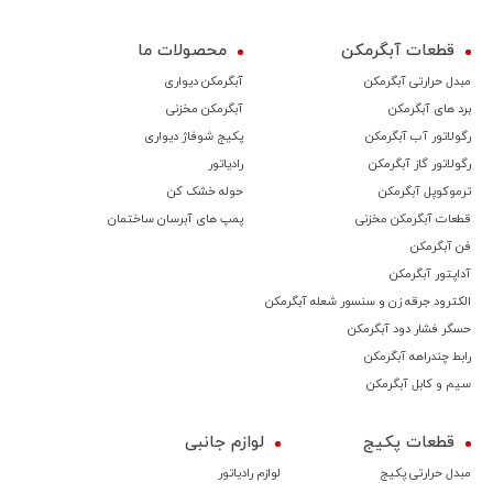
قطعات آبگرمکن
محصولات ما
مبدل حرارتی آبگرمکن
آبگرمکن دیواری
برد های آبگرمکن
آبگرمکن مخزنی
رگولاتور آب آبگرمکن
پکیج شوفاژ دیواری
رگولاتور گاز آبگرمکن
رادیاتور
ترموكوپل آبگرمکن
حوله خشک کن
قطعات آبگرمکن مخزنی
پمپ های آبرسان ساختمان
فن آبگرمکن
آداپتور آبگرمکن
الکترود جرقه زن و سنسور شعله آبگرمکن
حسگر فشار دود آبگرمکن
رابط چندراهه آبگرمکن
سیم و کابل آبگرمکن
قطعات پکیج
لوازم جانبی
مبدل حرارتی پکیج
لوازم رادیاتور