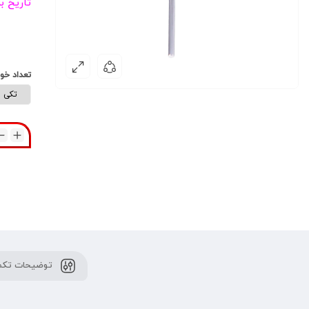
تاریخ ب
تعداد خو
توضیحات تکم