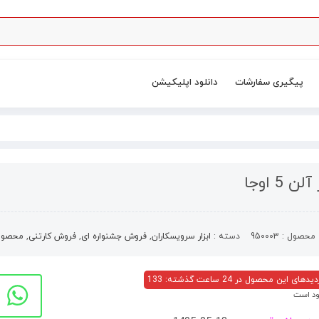
پیگیری سفارشات
دانلود اپلیکیشن
ن 5 اوجا
محصول :
950003
دسته :
ابزار سرویسکاران
,
فروش جشنواره ای
,
فروش کارتنی
,
محصولا
های این محصول در 24 ساعت گذشته: 133
د است