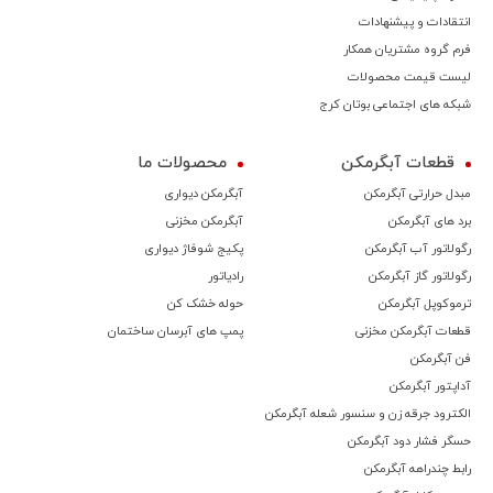
انتقادات و پیشنهادات
فرم گروه مشتریان همکار
لیست قیمت محصولات
شبکه های اجتماعی بوتان کرج
قطعات آبگرمکن
محصولات ما
مبدل حرارتی آبگرمکن
آبگرمکن دیواری
برد های آبگرمکن
آبگرمکن مخزنی
رگولاتور آب آبگرمکن
پکیج شوفاژ دیواری
رگولاتور گاز آبگرمکن
رادیاتور
ترموكوپل آبگرمکن
حوله خشک کن
قطعات آبگرمکن مخزنی
پمپ های آبرسان ساختمان
فن آبگرمکن
آداپتور آبگرمکن
الکترود جرقه زن و سنسور شعله آبگرمکن
حسگر فشار دود آبگرمکن
رابط چندراهه آبگرمکن