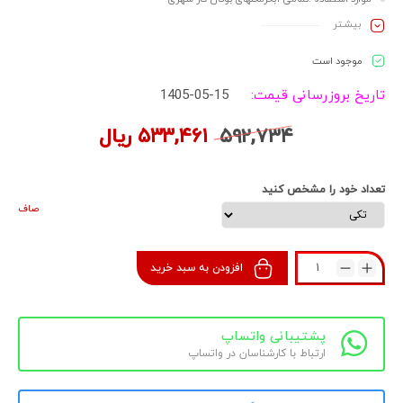
جنس بدنه : آلومینیوم
بیشـتر
گارانتی : با توجه به قیمت ناچیز آن نیازی ندارد.
نحوه فروش: بسته بندی 20 تایی, تکی
موجود است
تاریخ بروزرسانی قیمت:
1405-05-15
۵۹۲,۷۳۴
۵۳۳,۴۶۱
ریال
تعداد خود را مشخص کنید
صاف
افزودن به سبد خرید
پشتیبانی واتساپ
ارتباط با کارشناسان در واتساپ