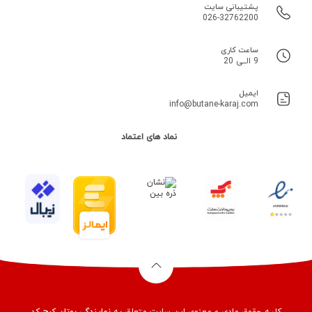
پشتیبانی سایت
026-32762200
ساعت کاری
9 الــی 20
ایمیل
info@butane-karaj.com
نماد های اعتماد
کلیه حقوق مادی و معنوی این سایت متعلق به
نمایندگی بوتان کرج
کد