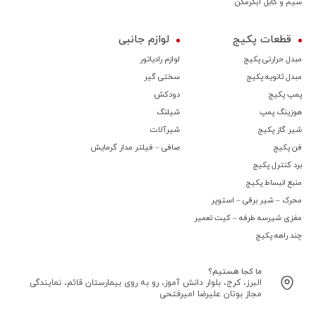
سیم و کابل آبگرمکن
قطعات پکیج
لوازم جانبی
مبدل حرارتی پکیج
لوازم رادیاتور
مبدل ثانویه پکیج
سختی گیر
پمپ پکیج
دودکش
هوزینگ پمپ
شیلنگ
شیر گاز پکیج
شیرآلات
فن پکیج
صافی – فیلتر مدار گرمایش
برد کنترل پکیج
منبع انبساط پکیج
محرک – شیر برقی – استوپر
مغزی شیرسه طرفه – کیت تعمیر
چند راهه پکیج
ما کجا هستیم؟
البرز، کرج، بلوار دانش آموز، رو به روی بیمارستان قائم، نمایندگی
مجاز بوتان علیرضا امیرفتحی