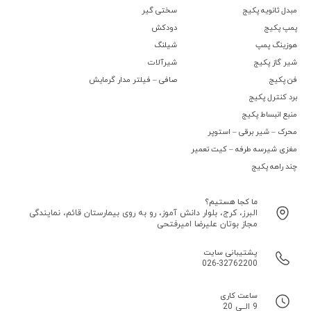
مبدل ثانویه پکیج
سختی گیر
پمپ پکیج
دودکش
هوزینگ پمپ
شیلنگ
شیر گاز پکیج
شیرآلات
فن پکیج
صافی – فیلتر مدار گرمایش
برد کنترل پکیج
منبع انبساط پکیج
محرک – شیر برقی – استوپر
مغزی شیرسه طرفه – کیت تعمیر
چند راهه پکیج
ما کجا هستیم؟
البرز، کرج، بلوار دانش آموز، رو به روی بیمارستان قائم، نمایندگی
مجاز بوتان علیرضا امیرفتحی
پشتیبانی سایت
026-32762200
ساعت کاری
9 الــی 20