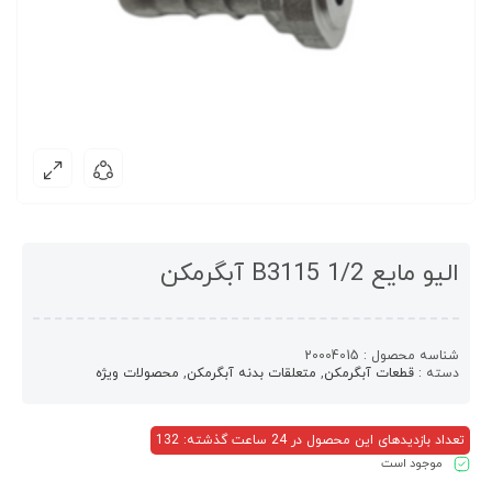
الیو مایع 1/2 B3115 آبگرمکن
شناسه محصول :
20004015
دسته :
قطعات آبگرمکن
,
متعلقات بدنه آبگرمکن
,
محصولات ویژه
تعداد بازدیدهای این محصول در 24 ساعت گذشته: 132
موجود است