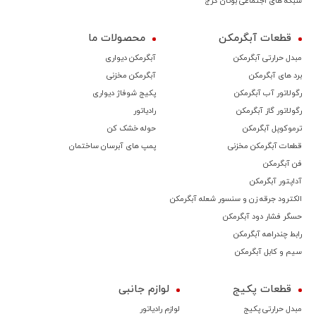
شبکه های اجتماعی بوتان کرج
قطعات آبگرمکن
محصولات ما
مبدل حرارتی آبگرمکن
آبگرمکن دیواری
برد های آبگرمکن
آبگرمکن مخزنی
رگولاتور آب آبگرمکن
پکیج شوفاژ دیواری
رگولاتور گاز آبگرمکن
رادیاتور
ترموكوپل آبگرمکن
حوله خشک کن
قطعات آبگرمکن مخزنی
پمپ های آبرسان ساختمان
فن آبگرمکن
آداپتور آبگرمکن
الکترود جرقه زن و سنسور شعله آبگرمکن
حسگر فشار دود آبگرمکن
رابط چندراهه آبگرمکن
سیم و کابل آبگرمکن
قطعات پکیج
لوازم جانبی
مبدل حرارتی پکیج
لوازم رادیاتور