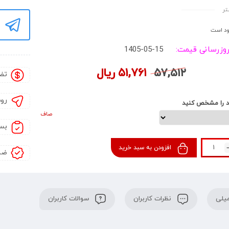
ش: تکی / بسته 20 عددی
تر
د است
روزرسانی قیمت:
1405-05-15
۵۷,۵۱۲
۵۱,۷۶۱
ریال
تض
رو
د را مشخص کنید
صاف
بس
افزودن به سبد خرید
ضم
یلی
نظرات کاربران
سوالات کاربران