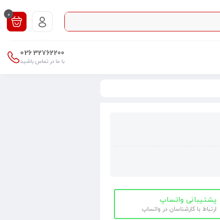
0
026
32762200
با ما در تماس باشید
پشتیبانی واتساپ
ارتباط با کارشناسان در واتساپ