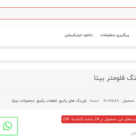
پیگیری سفارشات
دانلود اپلیکیشن
نگ فلومتر بیتا
محصول :
20011888
دسته :
اورینگ های پکیج
,
قطعات پکیج
,
محصولات ویژه
های این محصول در 24 ساعت گذشته: 230
تان