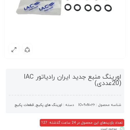
اورینگ منبع جدید ایران رادیاتور IAC
(20عددی)
شناسه محصول :
IO090N026
دسته :
اورینگ های پکیج
,
قطعات پکیج
تعداد بازدیدهای این محصول در 24 ساعت گذشته: 127
موجود است