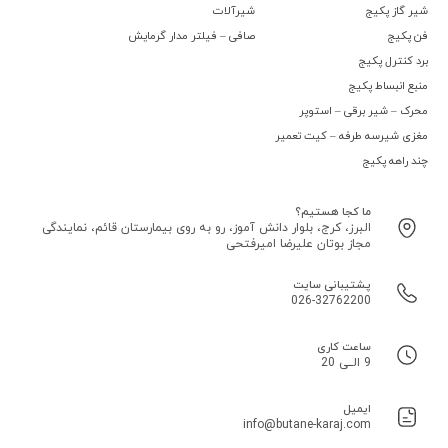
شیر گاز پکیج
شیرآلات
فن پکیج
صافی – فیلتر مدار گرمایش
برد کنترل پکیج
منبع انبساط پکیج
محرک – شیر برقی – استوپر
مغزی شیرسه طرفه – کیت تعمیر
چند راهه پکیج
ما کجا هستیم؟
البرز، کرج، بلوار دانش آموز، رو به روی بیمارستان قائم، نمایندگی
مجاز بوتان علیرضا امیرفتحی
پشتیبانی سایت
026-32762200
ساعت کاری
9 الــی 20
ایمیل
info@butane-karaj.com