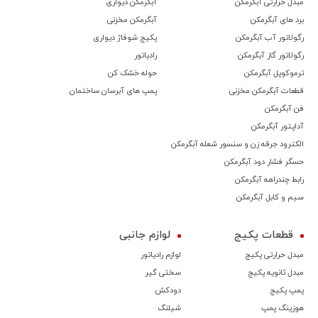
مبدل حرارتی آبگرمکن
آبگرمکن دیواری
برد های آبگرمکن
آبگرمکن مخزنی
رگولاتور آب آبگرمکن
پکیج شوفاژ دیواری
رگولاتور گاز آبگرمکن
رادیاتور
ترموكوپل آبگرمکن
حوله خشک کن
قطعات آبگرمکن مخزنی
پمپ های آبرسان ساختمان
فن آبگرمکن
آداپتور آبگرمکن
الکترود جرقه زن و سنسور شعله آبگرمکن
حسگر فشار دود آبگرمکن
رابط چندراهه آبگرمکن
سیم و کابل آبگرمکن
قطعات پکیج
لوازم جانبی
مبدل حرارتی پکیج
لوازم رادیاتور
مبدل ثانویه پکیج
سختی گیر
پمپ پکیج
دودکش
هوزینگ پمپ
شیلنگ