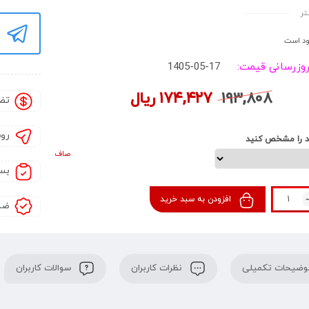
ز شهری
تر
د است
روزرسانی قیمت:
1405-05-17
۱۹۳,۸۰۸
۱۷۴,۴۲۷
ریال
تض
رو
د را مشخص کنید
صاف
بس
افزودن به سبد خرید
ضم
ضیحات تکمیلی
نظرات کاربران
سوالات کاربران