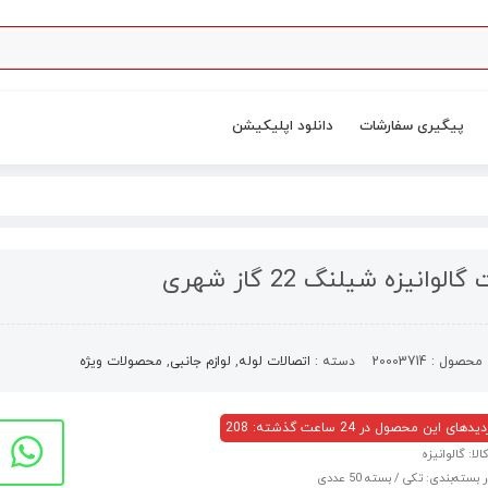
پیگیری سفارشات
دانلود اپلیکیشن
لوانیزه شیلنگ 22 گاز شهری
محصول :
20003714
دسته :
اتصالات لوله
,
لوازم جانبی
,
محصولات ویژه
های این محصول در 24 ساعت گذشته: 208
ا: گالوانیزه
 بسته‌بندی: تکی / بسته 50 عددی