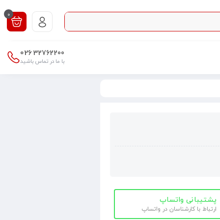
0
026
32762200
با ما در تماس باشید
پشتیبانی واتساپ
ارتباط با کارشناسان در واتساپ