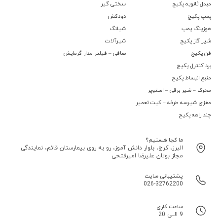
مبدل ثانویه پکیج
سختی گیر
پمپ پکیج
دودکش
هوزینگ پمپ
شیلنگ
شیر گاز پکیج
شیرآلات
فن پکیج
صافی – فیلتر مدار گرمایش
برد کنترل پکیج
منبع انبساط پکیج
محرک – شیر برقی – استوپر
مغزی شیرسه طرفه – کیت تعمیر
چند راهه پکیج
ما کجا هستیم؟
البرز، کرج، بلوار دانش آموز، رو به روی بیمارستان قائم، نمایندگی
مجاز بوتان علیرضا امیرفتحی
پشتیبانی سایت
026-32762200
ساعت کاری
9 الــی 20