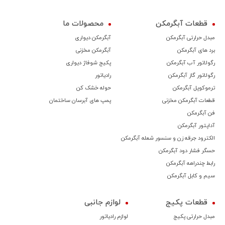
قطعات آبگرمکن
محصولات ما
مبدل حرارتی آبگرمکن
آبگرمکن دیواری
برد های آبگرمکن
آبگرمکن مخزنی
رگولاتور آب آبگرمکن
پکیج شوفاژ دیواری
رگولاتور گاز آبگرمکن
رادیاتور
ترموكوپل آبگرمکن
حوله خشک کن
قطعات آبگرمکن مخزنی
پمپ های آبرسان ساختمان
فن آبگرمکن
آداپتور آبگرمکن
الکترود جرقه زن و سنسور شعله آبگرمکن
حسگر فشار دود آبگرمکن
رابط چندراهه آبگرمکن
سیم و کابل آبگرمکن
قطعات پکیج
لوازم جانبی
مبدل حرارتی پکیج
لوازم رادیاتور