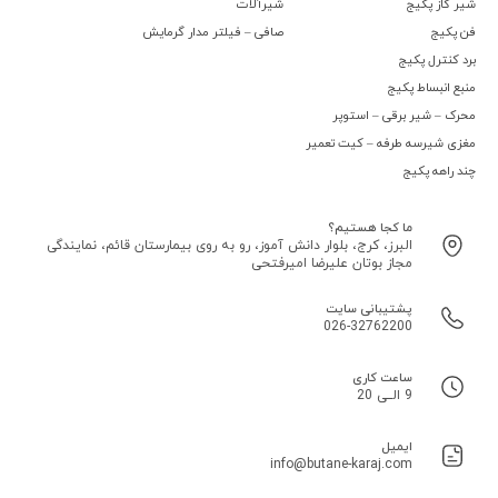
شیر گاز پکیج
شیرآلات
فن پکیج
صافی – فیلتر مدار گرمایش
برد کنترل پکیج
منبع انبساط پکیج
محرک – شیر برقی – استوپر
مغزی شیرسه طرفه – کیت تعمیر
چند راهه پکیج
ما کجا هستیم؟
البرز، کرج، بلوار دانش آموز، رو به روی بیمارستان قائم، نمایندگی
مجاز بوتان علیرضا امیرفتحی
پشتیبانی سایت
026-32762200
ساعت کاری
9 الــی 20
ایمیل
info@butane-karaj.com