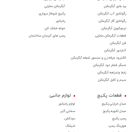
برد های آبگرمکن
آبگرمکن مخزنی
رگولاتور آب آبگرمکن
پکیج شوفاژ دیواری
رگولاتور گاز آبگرمکن
رادیاتور
ترموكوپل آبگرمکن
حوله خشک کن
قطعات آبگرمکن مخزنی
پمپ های آبرسان ساختمان
فن آبگرمکن
آداپتور آبگرمکن
الکترود جرقه زن و سنسور شعله آبگرمکن
حسگر فشار دود آبگرمکن
رابط چندراهه آبگرمکن
سیم و کابل آبگرمکن
قطعات پکیج
لوازم جانبی
مبدل حرارتی پکیج
لوازم رادیاتور
مبدل ثانویه پکیج
سختی گیر
پمپ پکیج
دودکش
هوزینگ پمپ
شیلنگ