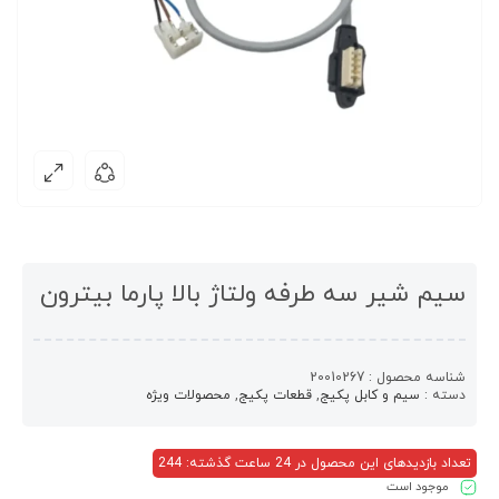
سیم شیر سه طرفه ولتاژ بالا پارما بیترون
شناسه محصول :
20010267
دسته :
سیم و کابل پکیج
,
قطعات پکیج
,
محصولات ویژه
تعداد بازدیدهای این محصول در 24 ساعت گذشته: 244
موجود است