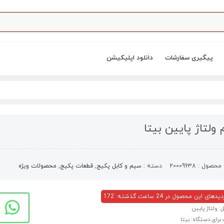
پیگیری سفارشات
دانلود اپلیکیشن
ولتاژ پایین بیتا
محصول :
20009638
دسته :
سیم و کابل پکیج
,
قطعات پکیج
,
محصولات ویژه
های این محصول در 24 ساعت گذشته: 172
ل: ولتاژ پایین
برای دستگاه: بیتا