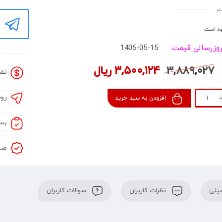
تان
تر
د است
روزرسانی قیمت:
1405-05-15
۳,۸۸۹,۰۲۷
۳,۵۰۰,۱۲۴
ریال
تض
رو
افزودن به سبد خرید
بس
ضم
یلی
نظرات کاربران
سوالات کاربران