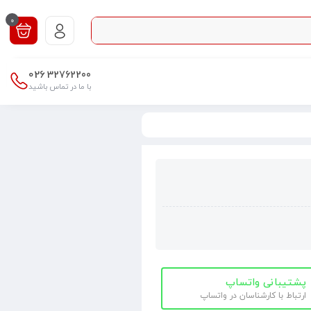
0
026
32762200
با ما در تماس باشید
پشتیبانی واتساپ
ارتباط با کارشناسان در واتساپ