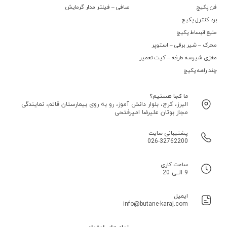
فن پکیج
صافی – فیلتر مدار گرمایش
برد کنترل پکیج
منبع انبساط پکیج
محرک – شیر برقی – استوپر
مغزی شیرسه طرفه – کیت تعمیر
چند راهه پکیج
ما کجا هستیم؟
البرز، کرج، بلوار دانش آموز، رو به روی بیمارستان قائم، نمایندگی
مجاز بوتان علیرضا امیرفتحی
پشتیبانی سایت
026-32762200
ساعت کاری
9 الــی 20
ایمیل
info@butane-karaj.com