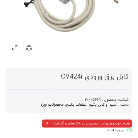
کابل برق ورودی CV424i
شناسه محصول :
20005469
دسته :
سیم و کابل پکیج
,
قطعات پکیج
,
محصولات ویژه
تعداد بازدیدهای این محصول در 24 ساعت گذشته: 131
موجود است