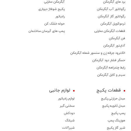
برد های آبگرمکن
آبگرمکن مخزنی
رگولاتور آب آبگرمکن
پکیج شوفاژ دیواری
رگولاتور گاز آبگرمکن
رادیاتور
ترموكوپل آبگرمکن
حوله خشک کن
قطعات آبگرمکن مخزنی
پمپ های آبرسان ساختمان
فن آبگرمکن
آداپتور آبگرمکن
الکترود جرقه زن و سنسور شعله آبگرمکن
حسگر فشار دود آبگرمکن
رابط چندراهه آبگرمکن
سیم و کابل آبگرمکن
قطعات پکیج
لوازم جانبی
مبدل حرارتی پکیج
لوازم رادیاتور
مبدل ثانویه پکیج
سختی گیر
پمپ پکیج
دودکش
هوزینگ پمپ
شیلنگ
شیر گاز پکیج
شیرآلات