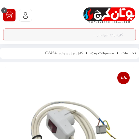
0
تخفیفات
محصولات ویژه
کابل برق ورودی CV424i
10%