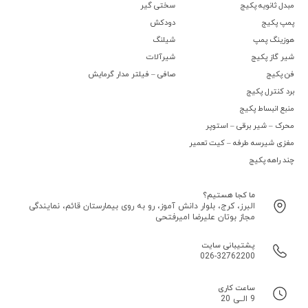
مبدل ثانویه پکیج
سختی گیر
پمپ پکیج
دودکش
هوزینگ پمپ
شیلنگ
شیر گاز پکیج
شیرآلات
فن پکیج
صافی – فیلتر مدار گرمایش
برد کنترل پکیج
منبع انبساط پکیج
محرک – شیر برقی – استوپر
مغزی شیرسه طرفه – کیت تعمیر
چند راهه پکیج
ما کجا هستیم؟
البرز، کرج، بلوار دانش آموز، رو به روی بیمارستان قائم، نمایندگی
مجاز بوتان علیرضا امیرفتحی
پشتیبانی سایت
026-32762200
ساعت کاری
9 الــی 20