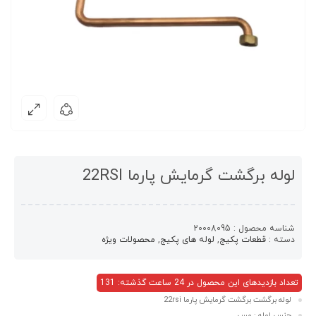
لوله برگشت گرمایش پارما 22RSI
شناسه محصول :
20008095
دسته :
قطعات پکیج
,
لوله های پکیج
,
محصولات ویژه
تعداد بازدیدهای این محصول در 24 ساعت گذشته: 131
لوله برگشت برگشت گرمایش پارما 22rsi
جنس لوله : مس