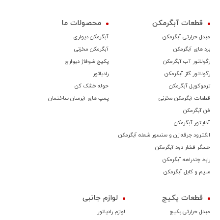
قطعات آبگرمکن
محصولات ما
مبدل حرارتی آبگرمکن
آبگرمکن دیواری
برد های آبگرمکن
آبگرمکن مخزنی
رگولاتور آب آبگرمکن
پکیج شوفاژ دیواری
رگولاتور گاز آبگرمکن
رادیاتور
ترموكوپل آبگرمکن
حوله خشک کن
قطعات آبگرمکن مخزنی
پمپ های آبرسان ساختمان
فن آبگرمکن
آداپتور آبگرمکن
الکترود جرقه زن و سنسور شعله آبگرمکن
حسگر فشار دود آبگرمکن
رابط چندراهه آبگرمکن
سیم و کابل آبگرمکن
قطعات پکیج
لوازم جانبی
مبدل حرارتی پکیج
لوازم رادیاتور