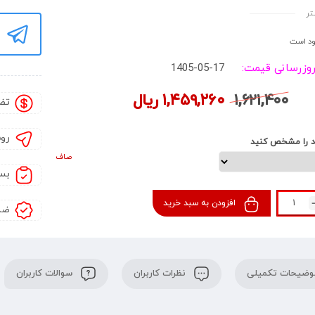
تر
د است
روزرسانی قیمت:
1405-05-17
۱,۶۲۱,۴۰۰
۱,۴۵۹,۲۶۰
ریال
تض
رو
د را مشخص کنید
صاف
بس
افزودن به سبد خرید
ضم
ضیحات تکمیلی
نظرات کاربران
سوالات کاربران