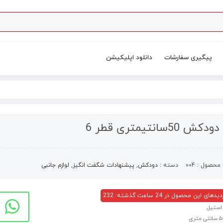
پیگیری سفارشات
دانلود اپلیکیشن
ش 50سانتیمتری قطر 6
محصول :
004
دسته :
دودکش
,
پیشنهادات شگفت انگیز
,
لوازم جانبی
های این محصول در 24 ساعت گذشته: 232
استیل