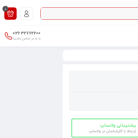
0
026
32762200
با ما در تماس باشید
پشتیبانی واتساپ
ارتباط با کارشناسان در واتساپ