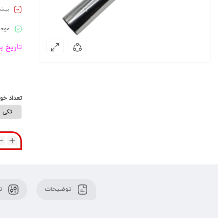
بیشـ
موجو
تاریخ ب
تعداد خو
توضیحات
تو