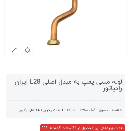
لوله مسی پمپ به مبدل اصلی L28 ایران
رادیاتور
شناسه محصول :
231000909
دسته :
قطعات پکیج
,
لوله های پکیج
تعداد بازدیدهای این محصول در 24 ساعت گذشته: 203