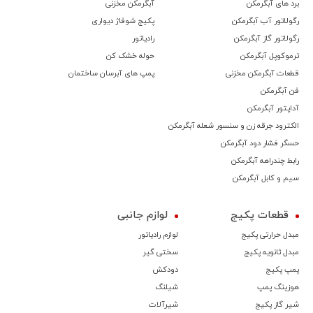
برد های آبگرمکن
آبگرمکن مخزنی
رگولاتور آب آبگرمکن
پکیج شوفاژ دیواری
رگولاتور گاز آبگرمکن
رادیاتور
ترموكوپل آبگرمکن
حوله خشک کن
قطعات آبگرمکن مخزنی
پمپ های آبرسان ساختمان
فن آبگرمکن
آداپتور آبگرمکن
الکترود جرقه زن و سنسور شعله آبگرمکن
حسگر فشار دود آبگرمکن
رابط چندراهه آبگرمکن
سیم و کابل آبگرمکن
قطعات پکیج
لوازم جانبی
مبدل حرارتی پکیج
لوازم رادیاتور
مبدل ثانویه پکیج
سختی گیر
پمپ پکیج
دودکش
هوزینگ پمپ
شیلنگ
شیر گاز پکیج
شیرآلات