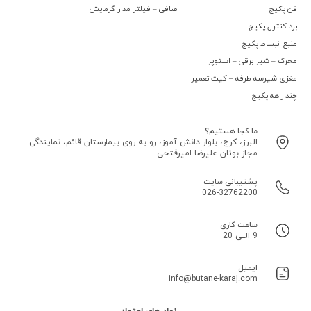
فن پکیج
صافی – فیلتر مدار گرمایش
برد کنترل پکیج
منبع انبساط پکیج
محرک – شیر برقی – استوپر
مغزی شیرسه طرفه – کیت تعمیر
چند راهه پکیج
ما کجا هستیم؟
البرز، کرج، بلوار دانش آموز، رو به روی بیمارستان قائم، نمایندگی
مجاز بوتان علیرضا امیرفتحی
پشتیبانی سایت
026-32762200
ساعت کاری
9 الــی 20
ایمیل
info@butane-karaj.com