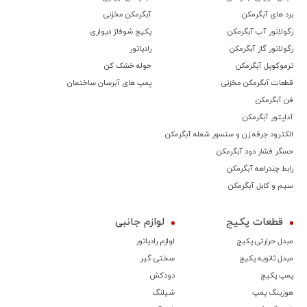
برد های آبگرمکن
آبگرمکن مخزنی
رگولاتور آب آبگرمکن
پکیج شوفاژ دیواری
رگولاتور گاز آبگرمکن
رادیاتور
ترموكوپل آبگرمکن
حوله خشک کن
قطعات آبگرمکن مخزنی
پمپ های آبرسان ساختمان
فن آبگرمکن
آداپتور آبگرمکن
الکترود جرقه زن و سنسور شعله آبگرمکن
حسگر فشار دود آبگرمکن
رابط چندراهه آبگرمکن
سیم و کابل آبگرمکن
قطعات پکیج
لوازم جانبی
مبدل حرارتی پکیج
لوازم رادیاتور
مبدل ثانویه پکیج
سختی گیر
پمپ پکیج
دودکش
هوزینگ پمپ
شیلنگ