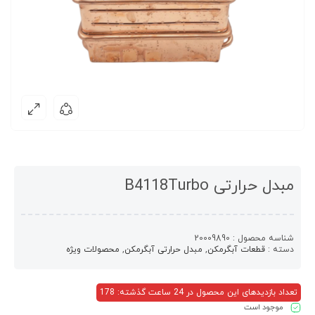
مبدل حرارتی B4118Turbo
شناسه محصول :
20009890
دسته :
قطعات آبگرمکن
,
مبدل حرارتی آبگرمکن
,
محصولات ویژه
تعداد بازدیدهای این محصول در 24 ساعت گذشته: 178
موجود است