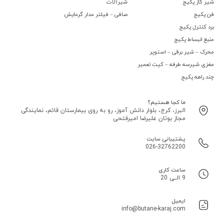
شیر گاز پکیج
شیرآلات
فن پکیج
صافی – فیلتر مدار گرمایش
برد کنترل پکیج
منبع انبساط پکیج
محرک – شیر برقی – استوپر
مغزی شیرسه طرفه – کیت تعمیر
چند راهه پکیج
ما کجا هستیم؟
البرز، کرج، بلوار دانش آموز، رو به روی بیمارستان قائم، نمایندگی
مجاز بوتان علیرضا امیرفتحی
پشتیبانی سایت
026-32762200
ساعت کاری
9 الــی 20
ایمیل
info@butane-karaj.com