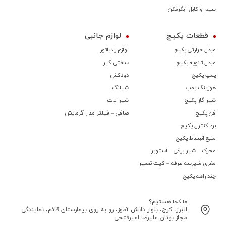
سیم و کابل آبگرمکن
قطعات پکیج
لوازم جانبی
مبدل حرارتی پکیج
لوازم رادیاتور
مبدل ثانویه پکیج
سختی گیر
پمپ پکیج
دودکش
هوزینگ پمپ
شیلنگ
شیر گاز پکیج
شیرآلات
فن پکیج
صافی – فیلتر مدار گرمایش
برد کنترل پکیج
منبع انبساط پکیج
محرک – شیر برقی – استوپر
مغزی شیرسه طرفه – کیت تعمیر
چند راهه پکیج
ما کجا هستیم؟
البرز، کرج، بلوار دانش آموز، رو به روی بیمارستان قائم، نمایندگی
مجاز بوتان علیرضا امیرفتحی