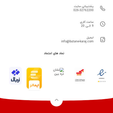
پشتیبانی سایت
026-32762200
ساعت کاری
9 الــی 20
ایمیل
info@butane-karaj.com
نماد های اعتماد