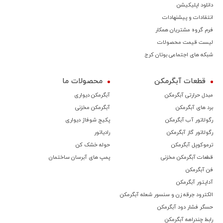
دانلود اپلیکیشن
انتقادات و پیشنهادات
فرم گروه مشتریان همکار
لیست قیمت محصولات
شبکه های اجتماعی بوتان کرج
قطعات آبگرمکن
محصولات ما
مبدل حرارتی آبگرمکن
آبگرمکن دیواری
برد های آبگرمکن
آبگرمکن مخزنی
رگولاتور آب آبگرمکن
پکیج شوفاژ دیواری
رگولاتور گاز آبگرمکن
رادیاتور
ترموكوپل آبگرمکن
حوله خشک کن
قطعات آبگرمکن مخزنی
پمپ های آبرسان ساختمان
فن آبگرمکن
آداپتور آبگرمکن
الکترود جرقه زن و سنسور شعله آبگرمکن
حسگر فشار دود آبگرمکن
رابط چندراهه آبگرمکن