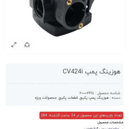
هوزینگ پمپ CV424i
شناسه محصول :
20006998
دسته :
هوزینگ پمپ پکیج
,
قطعات پکیج
,
محصولات ویژه
تعداد بازدیدهای این محصول در 24 ساعت گذشته: 284
مشخصات محصول:
مخصوص پمپ گراندفوس