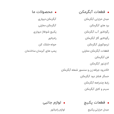
قطعات آبگرمکن
محصولات ما
مبدل حرارتی آبگرمکن
آبگرمکن دیواری
برد های آبگرمکن
آبگرمکن مخزنی
رگولاتور آب آبگرمکن
پکیج شوفاژ دیواری
رگولاتور گاز آبگرمکن
رادیاتور
ترموكوپل آبگرمکن
حوله خشک کن
قطعات آبگرمکن مخزنی
پمپ های آبرسان ساختمان
فن آبگرمکن
آداپتور آبگرمکن
الکترود جرقه زن و سنسور شعله آبگرمکن
حسگر فشار دود آبگرمکن
رابط چندراهه آبگرمکن
سیم و کابل آبگرمکن
قطعات پکیج
لوازم جانبی
مبدل حرارتی پکیج
لوازم رادیاتور