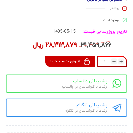
جنس پلیمری
بیشـتر
دارای اتوونت
این محصول مورد استفاده در دستگاهای زیر می‌باشد:
موجود است
CV424i
تاریخ بروزرسانی قیمت:
1405-05-15
CV424s
۳۱,۴۵۹,۸۶۶
۲۸,۳۱۳,۸۷۹
ریال
افزودن به سبد خرید
پشتیبانی واتساپ
ارتباط با کارشناسان در واتساپ
پشتیبانی تلگرام
ارتباط با کارشناسان در تلگرام