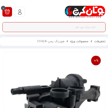
0
تخفیفات
محصولات ویژه
هوزینگ پمپ CV424i
10%