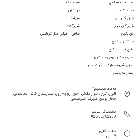
مبدل ثانویه پکیج
سختی گیر
پمپ پکیج
دودکش
هوزینگ پمپ
شیلنگ
شیر گاز پکیج
شیرآلات
فن پکیج
صافی – فیلتر مدار گرمایش
برد کنترل پکیج
منبع انبساط پکیج
محرک – شیر برقی – استوپر
مغزی شیرسه طرفه – کیت تعمیر
چند راهه پکیج
ما کجا هستیم؟
البرز، کرج، بلوار دانش آموز، رو به روی بیمارستان قائم، نمایندگی
مجاز بوتان علیرضا امیرفتحی
پشتیبانی سایت
026-32762200
ساعت کاری
9 الــی 20