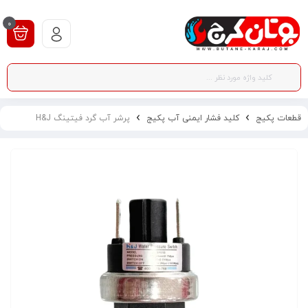
0
قطعات پکیج
کلید فشار ایمنی آب پکیج
پرشر آب گرد فیتینگ H&J