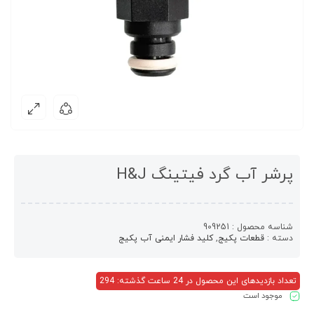
پرشر آب گرد فیتینگ H&J
شناسه محصول :
909251
دسته :
قطعات پکیج
,
کلید فشار ایمنی آب پکیج
تعداد بازدیدهای این محصول در 24 ساعت گذشته: 294
موجود است