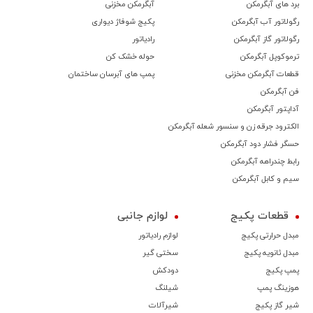
برد های آبگرمکن
آبگرمکن مخزنی
رگولاتور آب آبگرمکن
پکیج شوفاژ دیواری
رگولاتور گاز آبگرمکن
رادیاتور
ترموكوپل آبگرمکن
حوله خشک کن
قطعات آبگرمکن مخزنی
پمپ های آبرسان ساختمان
فن آبگرمکن
آداپتور آبگرمکن
الکترود جرقه زن و سنسور شعله آبگرمکن
حسگر فشار دود آبگرمکن
رابط چندراهه آبگرمکن
سیم و کابل آبگرمکن
قطعات پکیج
لوازم جانبی
مبدل حرارتی پکیج
لوازم رادیاتور
مبدل ثانویه پکیج
سختی گیر
پمپ پکیج
دودکش
هوزینگ پمپ
شیلنگ
شیر گاز پکیج
شیرآلات