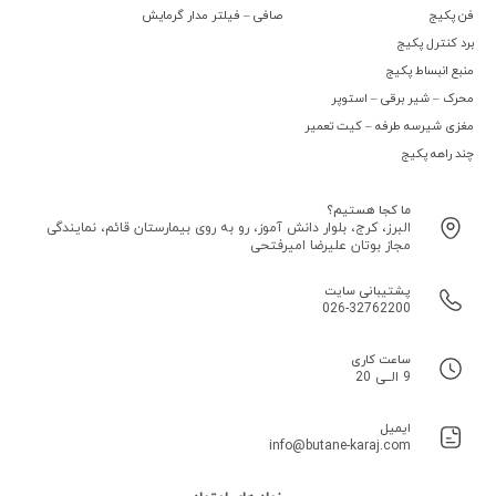
فن پکیج
صافی – فیلتر مدار گرمایش
برد کنترل پکیج
منبع انبساط پکیج
محرک – شیر برقی – استوپر
مغزی شیرسه طرفه – کیت تعمیر
چند راهه پکیج
ما کجا هستیم؟
البرز، کرج، بلوار دانش آموز، رو به روی بیمارستان قائم، نمایندگی
مجاز بوتان علیرضا امیرفتحی
پشتیبانی سایت
026-32762200
ساعت کاری
9 الــی 20
ایمیل
info@butane-karaj.com