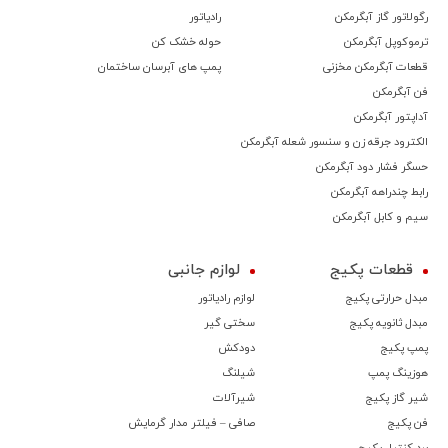
رگولاتور گاز آبگرمکن
رادیاتور
ترموكوپل آبگرمکن
حوله خشک کن
قطعات آبگرمکن مخزنی
پمپ های آبرسان ساختمان
فن آبگرمکن
آداپتور آبگرمکن
الکترود جرقه زن و سنسور شعله آبگرمکن
حسگر فشار دود آبگرمکن
رابط چندراهه آبگرمکن
سیم و کابل آبگرمکن
قطعات پکیج
لوازم جانبی
مبدل حرارتی پکیج
لوازم رادیاتور
مبدل ثانویه پکیج
سختی گیر
پمپ پکیج
دودکش
هوزینگ پمپ
شیلنگ
شیر گاز پکیج
شیرآلات
فن پکیج
صافی – فیلتر مدار گرمایش
برد کنترل پکیج