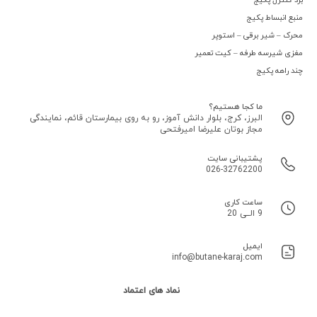
منبع انبساط پکیج
محرک – شیر برقی – استوپر
مغزی شیرسه طرفه – کیت تعمیر
چند راهه پکیج
ما کجا هستیم؟
البرز، کرج، بلوار دانش آموز، رو به روی بیمارستان قائم، نمایندگی
مجاز بوتان علیرضا امیرفتحی
پشتیبانی سایت
026-32762200
ساعت کاری
9 الــی 20
ایمیل
info@butane-karaj.com
نماد های اعتماد