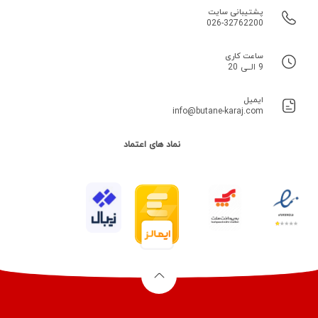
پشتیبانی سایت
026-32762200
ساعت کاری
9 الــی 20
ایمیل
info@butane-karaj.com
نماد های اعتماد