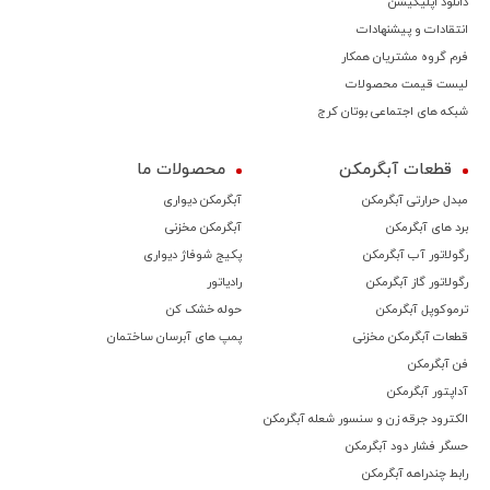
دانلود اپلیکیشن
انتقادات و پیشنهادات
فرم گروه مشتریان همکار
لیست قیمت محصولات
شبکه های اجتماعی بوتان کرج
قطعات آبگرمکن
محصولات ما
مبدل حرارتی آبگرمکن
آبگرمکن دیواری
برد های آبگرمکن
آبگرمکن مخزنی
رگولاتور آب آبگرمکن
پکیج شوفاژ دیواری
رگولاتور گاز آبگرمکن
رادیاتور
ترموكوپل آبگرمکن
حوله خشک کن
قطعات آبگرمکن مخزنی
پمپ های آبرسان ساختمان
فن آبگرمکن
آداپتور آبگرمکن
الکترود جرقه زن و سنسور شعله آبگرمکن
حسگر فشار دود آبگرمکن
رابط چندراهه آبگرمکن