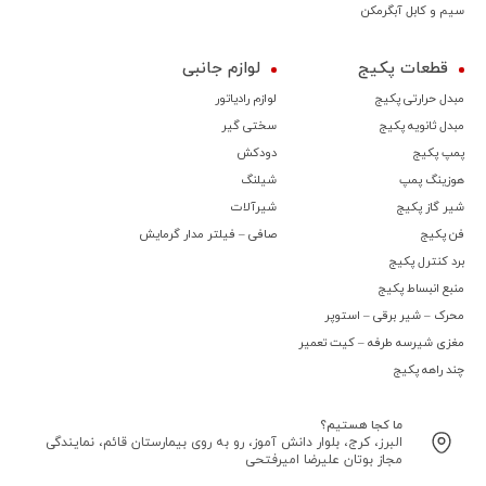
سیم و کابل آبگرمکن
قطعات پکیج
لوازم جانبی
مبدل حرارتی پکیج
لوازم رادیاتور
مبدل ثانویه پکیج
سختی گیر
پمپ پکیج
دودکش
هوزینگ پمپ
شیلنگ
شیر گاز پکیج
شیرآلات
فن پکیج
صافی – فیلتر مدار گرمایش
برد کنترل پکیج
منبع انبساط پکیج
محرک – شیر برقی – استوپر
مغزی شیرسه طرفه – کیت تعمیر
چند راهه پکیج
ما کجا هستیم؟
البرز، کرج، بلوار دانش آموز، رو به روی بیمارستان قائم، نمایندگی
مجاز بوتان علیرضا امیرفتحی